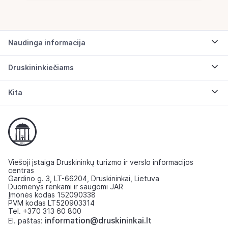
Naudinga informacija
Druskininkiečiams
Kita
Viešoji įstaiga Druskininkų turizmo ir verslo informacijos
centras
Gardino g. 3, LT-66204, Druskininkai, Lietuva
Duomenys renkami ir saugomi JAR
Įmonės kodas 152090338
PVM kodas LT520903314
Tel. +370 313 60 800
information@druskininkai.lt
El. paštas: