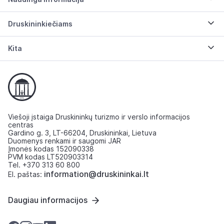
Druskininkiečiams
Kita
Viešoji įstaiga Druskininkų turizmo ir verslo informacijos
centras
Gardino g. 3, LT-66204, Druskininkai, Lietuva
Duomenys renkami ir saugomi JAR
Įmonės kodas 152090338
PVM kodas LT520903314
Tel. +370 313 60 800
information@druskininkai.lt
El. paštas:
Daugiau informacijos