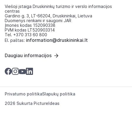
Viešoji įstaiga Druskininkų turizmo ir verslo informacijos
centras
Gardino g. 3, LT-66204, Druskininkai, Lietuva
Duomenys renkami ir saugomi JAR
Įmonės kodas 152090338
PVM kodas LT520903314
Tel. +370 313 60 800
information@druskininkai.lt
El. paštas:
Daugiau informacijos
Privatumo politika
Slapukų politika
2026 Sukurta
PictureIdeas