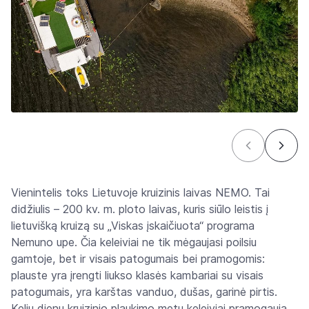
Vienintelis toks Lietuvoje kruizinis laivas NEMO. Tai
didžiulis – 200 kv. m. ploto laivas, kuris siūlo leistis į
lietuvišką kruizą su „Viskas įskaičiuota“ programa
Nemuno upe. Čia keleiviai ne tik mėgaujasi poilsiu
gamtoje, bet ir visais patogumais bei pramogomis:
plauste yra įrengti liukso klasės kambariai su visais
patogumais, yra karštas vanduo, dušas, garinė pirtis.
Kelių dienų kruizinio plaukimo metu keleiviai pramogauja