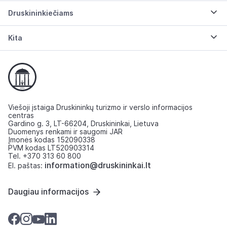
Druskininkiečiams
Kita
Viešoji įstaiga Druskininkų turizmo ir verslo informacijos
centras
Gardino g. 3, LT-66204, Druskininkai, Lietuva
Duomenys renkami ir saugomi JAR
Įmonės kodas 152090338
PVM kodas LT520903314
Tel. +370 313 60 800
information@druskininkai.lt
El. paštas:
Daugiau informacijos