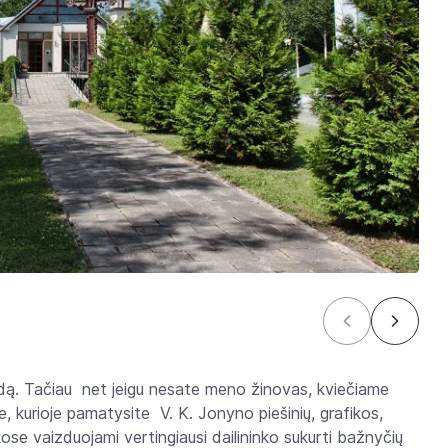
rdą. Tačiau net jeigu nesate meno žinovas, kviečiame
oje, kurioje pamatysite V. K. Jonyno piešinių, grafikos,
kose vaizduojami vertingiausi dailininko sukurti bažnyčių