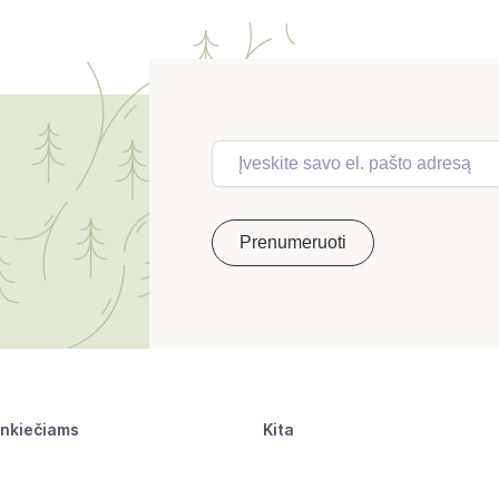
inkiečiams
Kita