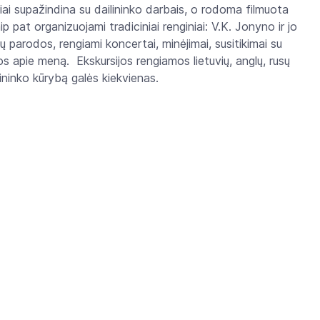
niai supažindina su dailininko darbais, o rodoma filmuota
ip pat organizuojami tradiciniai renginiai: V.K. Jonyno ir jo
bų parodos, rengiami koncertai, minėjimai, susitikimai su
tos apie meną. Ekskursijos rengiamos lietuvių, anglų, rusų
ininko kūrybą galės kiekvienas.