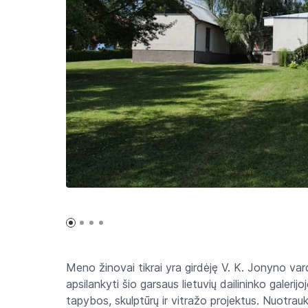
Meno žinovai tikrai yra girdėję V. K. Jonyno va
apsilankyti šio garsaus lietuvių dailininko galerij
tapybos, skulptūrų ir vitražo projektus. Nuotrau