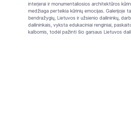
interjerai ir monumentaliosios architektūros kūri
medžiaga perteikia kūrinių emocijas. Galerijoje ta
bendražygių, Lietuvos ir užsienio dailininkų, dar
dailininkais, vyksta edukaciniai renginiai, paskai
kalbomis, todėl pažinti šio garsaus Lietuvos dail