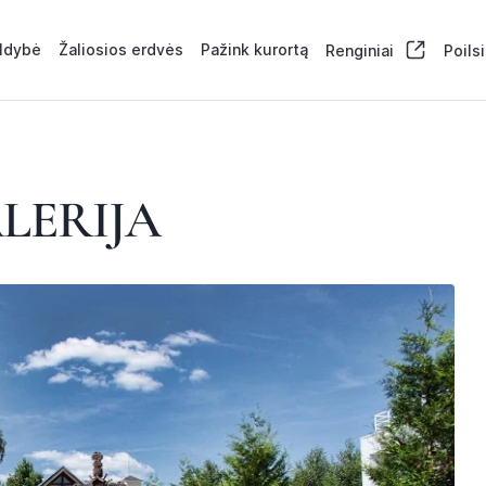
aldybė
Žaliosios erdvės
Pažink kurortą
Renginiai
Poils
ALERIJA