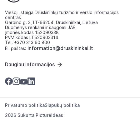
Viešoji įstaiga Druskininkų turizmo ir verslo informacijos
centras
Gardino g. 3, LT-66204, Druskininkai, Lietuva
Duomenys renkami ir saugomi JAR
Įmonės kodas 152090338
PVM kodas LT520903314
Tel. +370 313 60 800
information@druskininkai.lt
El. paštas:
Daugiau informacijos
Privatumo politika
Slapukų politika
2026 Sukurta
PictureIdeas