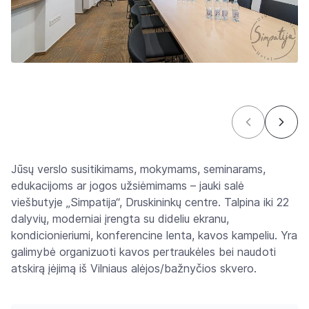
Jūsų verslo susitikimams, mokymams, seminarams,
edukacijoms ar jogos užsiėmimams – jauki salė
viešbutyje „Simpatija“, Druskininkų centre. Talpina iki 22
dalyvių, moderniai įrengta su dideliu ekranu,
kondicionieriumi, konferencine lenta, kavos kampeliu. Yra
galimybė organizuoti kavos pertraukėles bei naudoti
atskirą įėjimą iš Vilniaus alėjos/bažnyčios skvero.