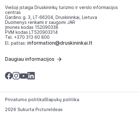
Viešoji įstaiga Druskininkų turizmo ir verslo informacijos
centras
Gardino g. 3, LT-66204, Druskininkai, Lietuva
Duomenys renkami ir saugomi JAR
Įmonės kodas 152090338
PVM kodas LT520903314
Tel. +370 313 60 800
information@druskininkai.lt
El. paštas:
Daugiau informacijos
Privatumo politika
Slapukų politika
2026 Sukurta
PictureIdeas