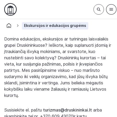
Ekskursijos ir edukacijos grupėms
Domina edukacijos, ekskursijos ar turiningas laisvalaikis
grupei Druskininkuose? Ieškote, kaip suplanuoti įdomią ir
įtraukiančią išvyką mokiniams, ar svarstote, kuo
nustebinti savo kolektyvą? Druskininkų kurortas – tai
vieta, kur susijungia pažinimas, poilsis ir įkvepiančios
patirtys. Mes pasirūpinsime viskuo – nuo maršruto
sudarymo iki veiklų organizavimo, kad jūsų išvyka būtų
sklandi, įsimintina ir vertinga. Jums belieka mėgautis
kokybišku laiku viename žaliausių ir ramiausių Lietuvos
kurortų.
Susisiekite el. paštu
turizmas@druskininkai.lt
arba
skambinkite tel.nr. +370 609 43070ir kartu