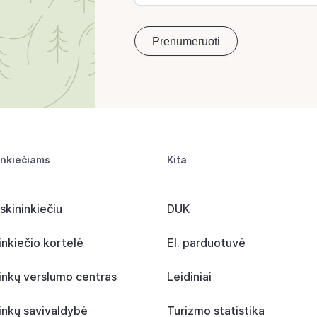
inkiečiams
Kita
skininkiečiu
DUK
inkiečio kortelė
El. parduotuvė
inkų verslumo centras
Leidiniai
inkų savivaldybė
Turizmo statistika