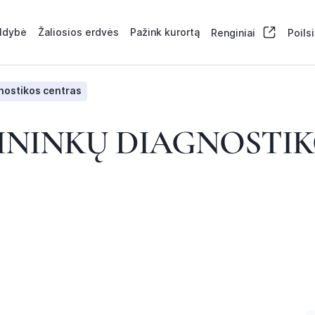
aldybė
Žaliosios erdvės
Pažink kurortą
Renginiai
Poils
nostikos centras
ININKŲ DIAGNOSTI