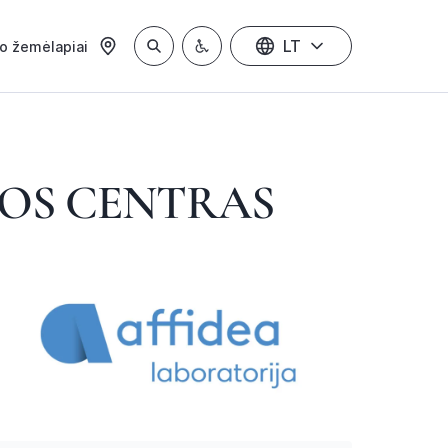
LT
io žemėlapiai
KOS CENTRAS