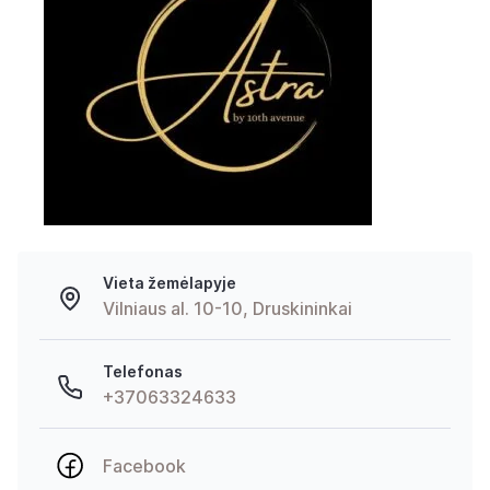
Vieta žemėlapyje
Vilniaus al. 10-10, Druskininkai
Telefonas
+37063324633
Facebook