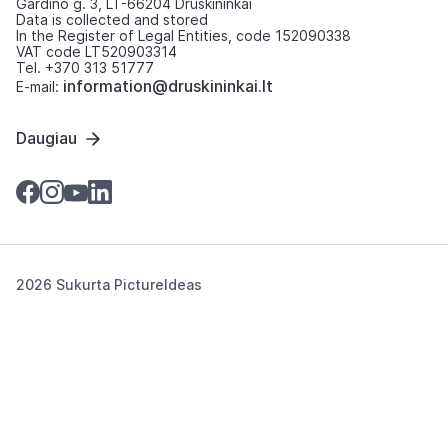
Gardino g. 3, LT-66204 Druskininkai
Data is collected and stored
In the Register of Legal Entities, code 152090338
VAT code LT520903314
Tel. +370 313 51777
information@druskininkai.lt
E-mail:
Daugiau
2026 Sukurta
PictureIdeas