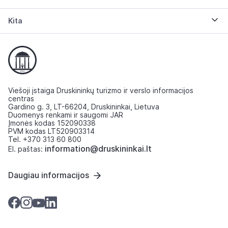
Kita
Viešoji įstaiga Druskininkų turizmo ir verslo informacijos
centras
Gardino g. 3, LT-66204, Druskininkai, Lietuva
Duomenys renkami ir saugomi JAR
Įmonės kodas 152090338
PVM kodas LT520903314
Tel. +370 313 60 800
information@druskininkai.lt
El. paštas:
Daugiau informacijos