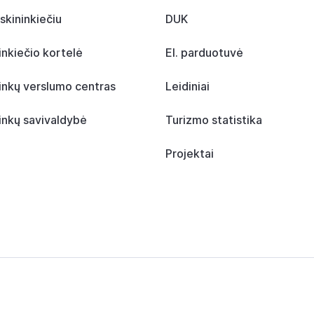
skininkiečiu
DUK
inkiečio kortelė
El. parduotuvė
inkų verslumo centras
Leidiniai
inkų savivaldybė
Turizmo statistika
Projektai