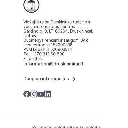
Viešoji įstaiga Druskininkų turizmo ir
verslo informacijos centras
Gardino g. 3, LT-66204, Druskininkai,
Lietuva
Duomenys renkami ir saugomi JAR
Įmonės kodas 152090338
PVM kodas LT520903314
Tel. +370 313 60 800
El. paštas:
information@druskininkai.lt
Daugiau informacijos
Privatumo politika
Slapukų politika