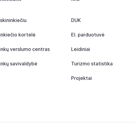
skininkiečiu
DUK
inkiečio kortelė
El. parduotuvė
inkų verslumo centras
Leidiniai
inkų savivaldybė
Turizmo statistika
Projektai