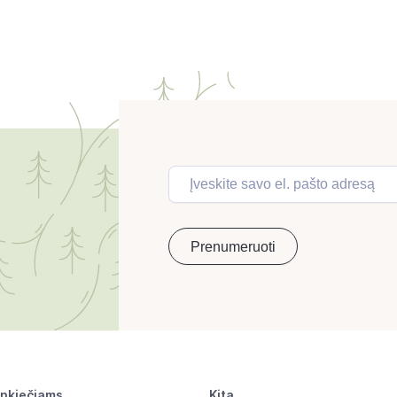
inkiečiams
Kita