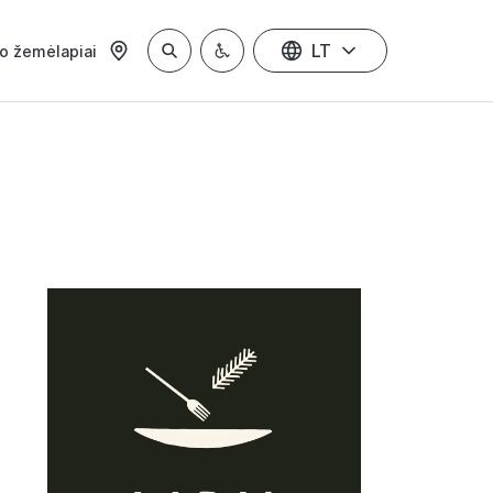
LT
io žemėlapiai