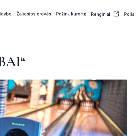
aldybė
Žaliosios erdvės
Pažink kurortą
Renginiai
Poils
BAI“