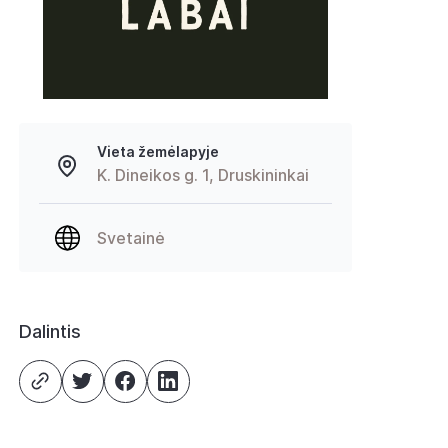
Vieta žemėlapyje
K. Dineikos g. 1, Druskininkai
Svetainė
Dalintis