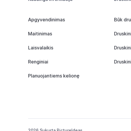
Apgyvendinimas
Būk dru
Maitinimas
Druskin
Laisvalaikis
Druskin
Renginiai
Druskin
Planuojantiems kelionę
2026 Sukurta
PictureIdeas