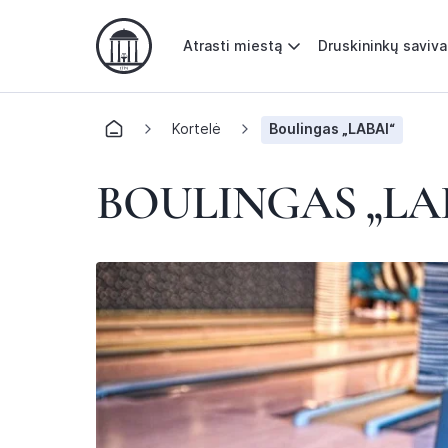
Atrasti miestą
Druskininkų saviv
Kortelė
Boulingas „LABAI“
BOULINGAS „LA