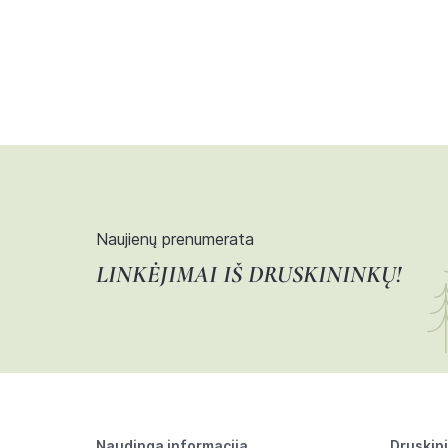
Naujienų prenumerata
LINKĖJIMAI IŠ DRUSKININKŲ!
Naudinga informacija
Druskin