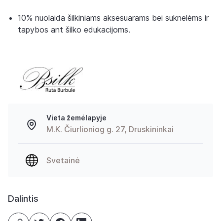
10% nuolaida šilkiniams aksesuarams bei suknelėms ir
tapybos ant šilko edukacijoms.
Vieta žemėlapyje
M.K. Čiurlioniog g. 27, Druskininkai
Svetainė
Dalintis