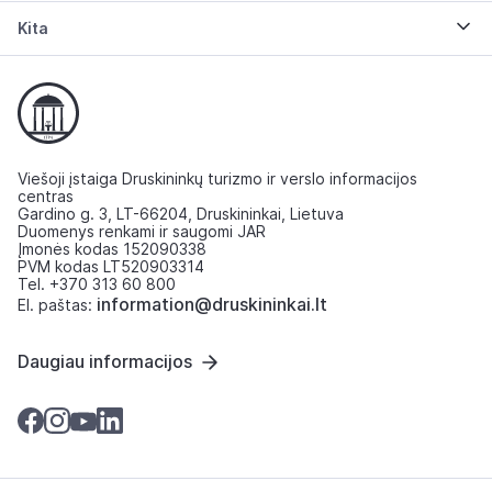
Kita
Viešoji įstaiga Druskininkų turizmo ir verslo informacijos
centras
Gardino g. 3, LT-66204, Druskininkai, Lietuva
Duomenys renkami ir saugomi JAR
Įmonės kodas 152090338
PVM kodas LT520903314
Tel. +370 313 60 800
information@druskininkai.lt
El. paštas:
Daugiau informacijos