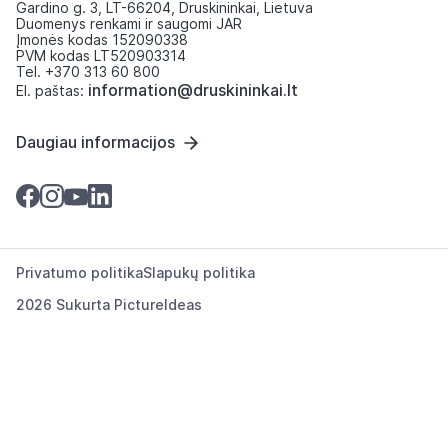
Gardino g. 3, LT-66204, Druskininkai, Lietuva
Duomenys renkami ir saugomi JAR
Įmonės kodas 152090338
PVM kodas LT520903314
Tel. +370 313 60 800
information@druskininkai.lt
El. paštas:
Daugiau informacijos
Privatumo politika
Slapukų politika
2026 Sukurta
PictureIdeas