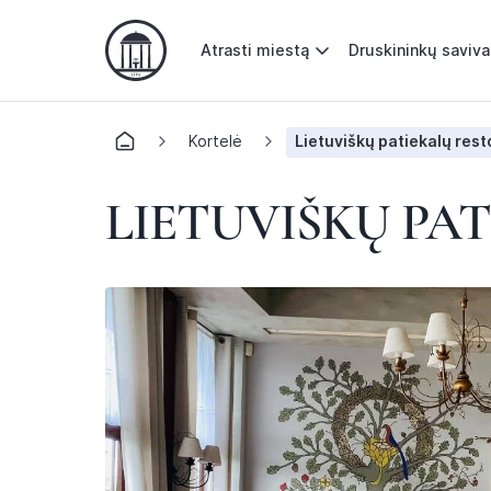
Atrasti miestą
Druskininkų saviv
Kortelė
Lietuviškų patiekalų res
LIETUVIŠKŲ PA