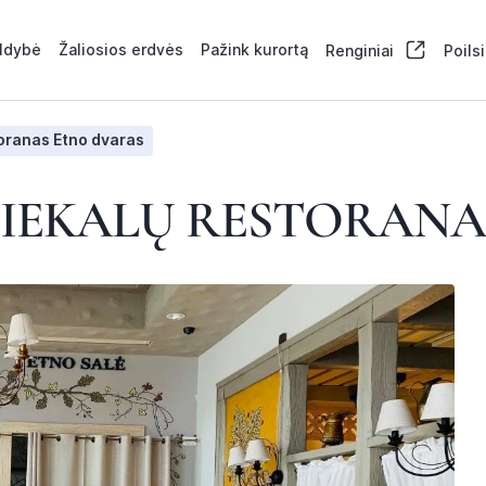
aldybė
Žaliosios erdvės
Pažink kurortą
Renginiai
Poils
toranas Etno dvaras
TIEKALŲ RESTORAN