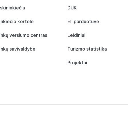
skininkiečiu
DUK
inkiečio kortelė
El. parduotuvė
inkų verslumo centras
Leidiniai
inkų savivaldybė
Turizmo statistika
Projektai