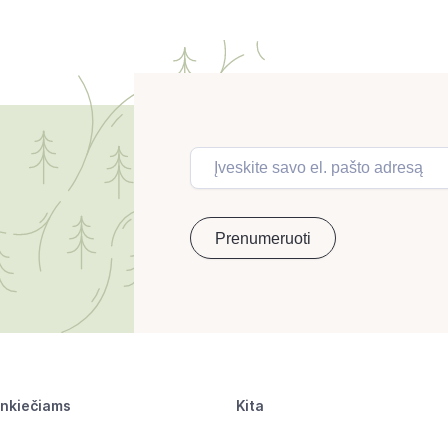
inkiečiams
Kita