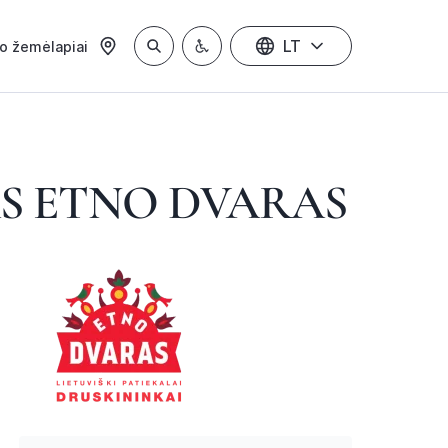
LT
io žemėlapiai
AS ETNO DVARAS