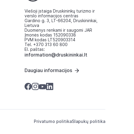
Viešoji įstaiga Druskininkų turizmo ir
verslo informacijos centras
Gardino g. 3, LT-66204, Druskininkai,
Lietuva
Duomenys renkami ir saugomi JAR
Įmonės kodas 152090338
PVM kodas LT520903314
Tel. +370 313 60 800
El. paštas:
information@druskininkai.lt
Daugiau informacijos
Privatumo politika
Slapukų politika