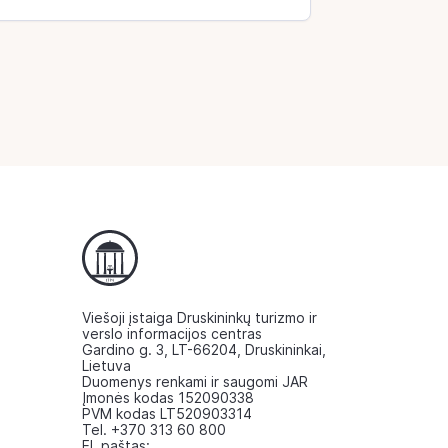
Viešoji įstaiga Druskininkų turizmo ir
verslo informacijos centras
Gardino g. 3, LT-66204, Druskininkai,
Lietuva
Duomenys renkami ir saugomi JAR
Įmonės kodas 152090338
PVM kodas LT520903314
Tel. +370 313 60 800
El. paštas: