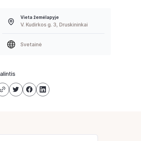
Vieta žemėlapyje
V. Kudirkos g. 3, Druskininkai
Svetainė
alintis