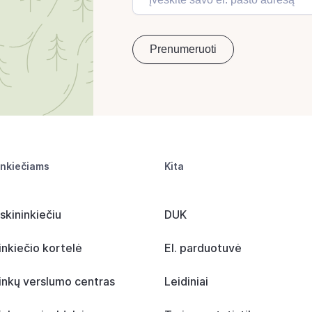
inkiečiams
Kita
skininkiečiu
DUK
inkiečio kortelė
El. parduotuvė
inkų verslumo centras
Leidiniai