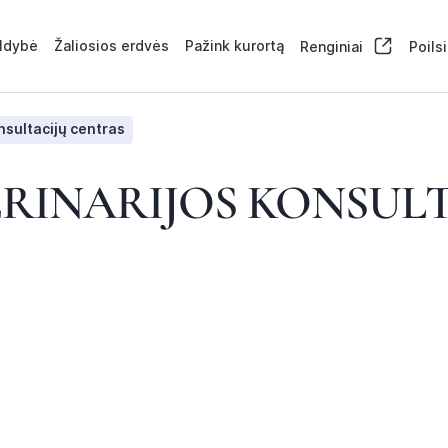
aldybė
Žaliosios erdvės
Pažink kurortą
Renginiai
Poils
onsultacijų centras
ERINARIJOS KONSUL