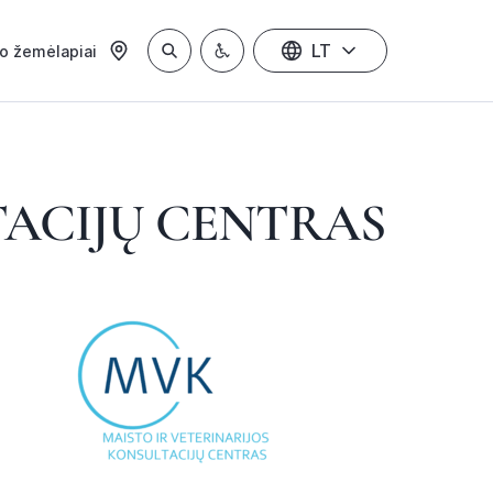
LT
io žemėlapiai
TACIJŲ CENTRAS