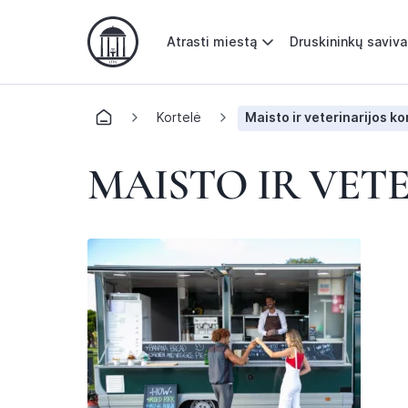
Atrasti miestą
Druskininkų saviv
Kortelė
Maisto ir veterinarijos k
MAISTO IR VET