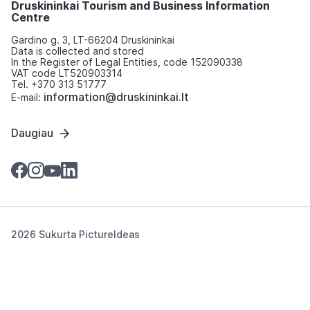
Druskininkai Tourism and Business Information
Centre
Gardino g. 3, LT-66204 Druskininkai
Data is collected and stored
In the Register of Legal Entities, code 152090338
VAT code LT520903314
Tel. +370 313 51777
information@druskininkai.lt
E-mail:
Daugiau
2026 Sukurta
PictureIdeas