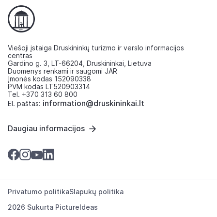
Viešoji įstaiga Druskininkų turizmo ir verslo informacijos
centras
Gardino g. 3, LT-66204, Druskininkai, Lietuva
Duomenys renkami ir saugomi JAR
Įmonės kodas 152090338
PVM kodas LT520903314
Tel. +370 313 60 800
information@druskininkai.lt
El. paštas:
Daugiau informacijos
Privatumo politika
Slapukų politika
2026 Sukurta
PictureIdeas