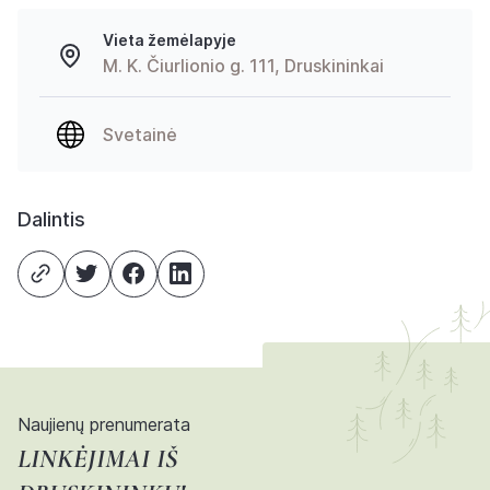
Vieta žemėlapyje
M. K. Čiurlionio g. 111, Druskininkai
Svetainė
Dalintis
Naujienų prenumerata
LINKĖJIMAI IŠ