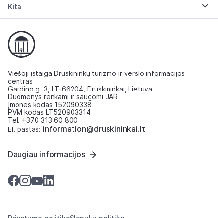
Kita
Viešoji įstaiga Druskininkų turizmo ir verslo informacijos
centras
Gardino g. 3, LT-66204, Druskininkai, Lietuva
Duomenys renkami ir saugomi JAR
Įmonės kodas 152090338
PVM kodas LT520903314
Tel. +370 313 60 800
information@druskininkai.lt
El. paštas:
Daugiau informacijos
Privatumo politika
Slapukų politika