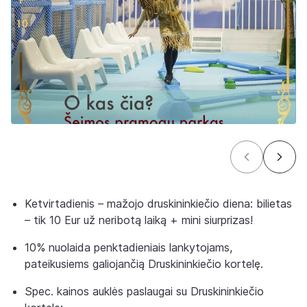
Ketvirtadienis – mažojo druskininkiečio diena: bilietas
– tik 10 Eur už neribotą laiką + mini siurprizas!
10% nuolaida penktadieniais lankytojams,
pateikusiems galiojančią Druskininkiečio kortelę.
Spec. kainos auklės paslaugai su Druskininkiečio