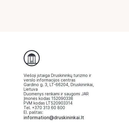
Viešoji įstaiga Druskininkų turizmo ir
verslo informacijos centras
Gardino g. 3, LT-66204, Druskininkai,
Lietuva
Duomenys renkami ir saugomi JAR
Įmonės kodas 152090338
PVM kodas LT520903314
Tel. +370 313 60 800
El. paštas:
information@druskininkai.lt