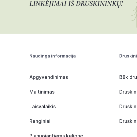
LINKĖJIMAI IŠ DRUSKININKŲ!
Naudinga informacija
Druskin
Apgyvendinimas
Būk dru
Maitinimas
Druskin
Laisvalaikis
Druskin
Renginiai
Druskin
Planuojantiems kelionę