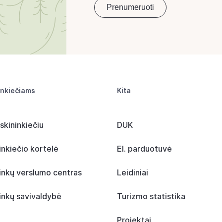
inkiečiams
Kita
skininkiečiu
DUK
inkiečio kortelė
El. parduotuvė
inkų verslumo centras
Leidiniai
inkų savivaldybė
Turizmo statistika
Projektai