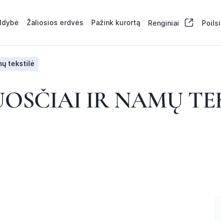
aldybė
Žaliosios erdvės
Pažink kurortą
Renginiai
Poils
mų tekstilė
OSČIAI IR NAMŲ TE