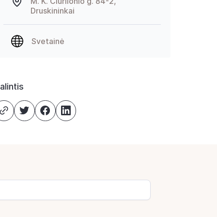
M. K. Čiurlionio g. 84-2,
Druskininkai
Svetainė
alintis