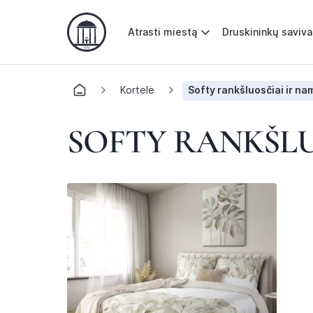
Atrasti miestą
Druskininkų saviv
Kortelė
Softy rankšluosčiai ir na
SOFTY RANKŠLU