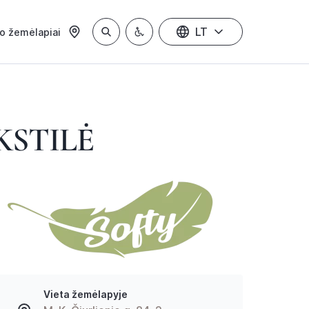
LT
io žemėlapiai
KSTILĖ
Vieta žemėlapyje