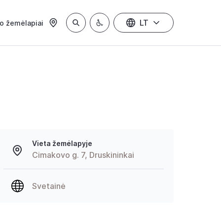
LT
io žemėlapiai
Vieta žemėlapyje
Cimakovo g. 7, Druskininkai
Svetainė