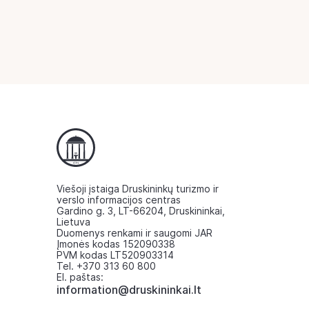
Viešoji įstaiga Druskininkų turizmo ir
verslo informacijos centras
Gardino g. 3, LT-66204, Druskininkai,
Lietuva
Duomenys renkami ir saugomi JAR
Įmonės kodas 152090338
PVM kodas LT520903314
Tel. +370 313 60 800
El. paštas:
information@druskininkai.lt