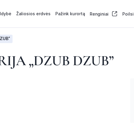
aldybė
Žaliosios erdvės
Pažink kurortą
Renginiai
Poils
DZUB”
RIJA „DZUB DZUB”