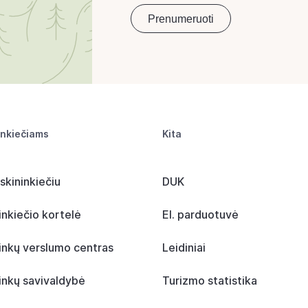
inkiečiams
Kita
skininkiečiu
DUK
inkiečio kortelė
El. parduotuvė
inkų verslumo centras
Leidiniai
inkų savivaldybė
Turizmo statistika