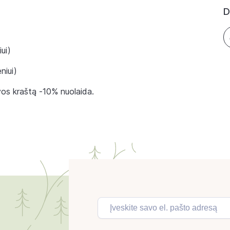
D
ui)
niui)
vos kraštą -10% nuolaida.