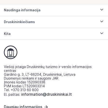
Naudinga informacija
Druskininkiečiams
Kita
Viešoji įstaiga Druskininkų turizmo ir verslo informacijos
centras
Gardino g. 3, LT-66204, Druskininkai, Lietuva
Duomenys renkami ir saugomi JAR
Įmonės kodas 152090338
PVM kodas LT520903314
Tel. +370 313 60 800
information@druskininkai.lt
El. paštas:
Daugiau informacijos