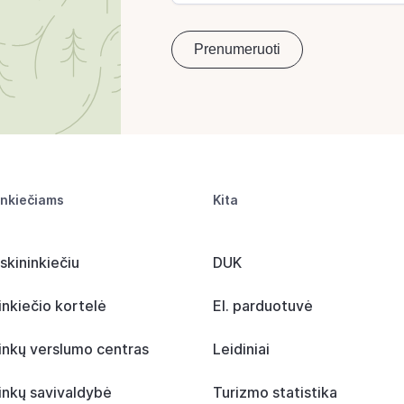
inkiečiams
Kita
skininkiečiu
DUK
inkiečio kortelė
El. parduotuvė
inkų verslumo centras
Leidiniai
inkų savivaldybė
Turizmo statistika