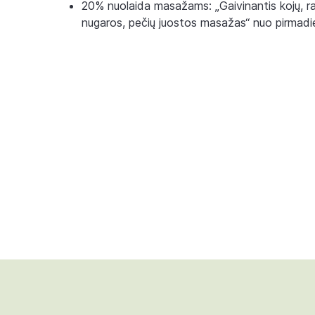
20% nuolaida masažams: „Gaivinantis kojų, ra
nugaros, pečių juostos masažas“ nuo pirmadien