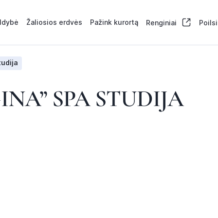
aldybė
Žaliosios erdvės
Pažink kurortą
Renginiai
Poils
tudija
INA” SPA STUDIJA