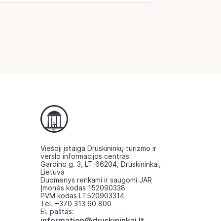
Viešoji įstaiga Druskininkų turizmo ir
verslo informacijos centras
Gardino g. 3, LT-66204, Druskininkai,
Lietuva
Duomenys renkami ir saugomi JAR
Įmonės kodas 152090338
PVM kodas LT520903314
Tel. +370 313 60 800
El. paštas:
information@druskininkai.lt