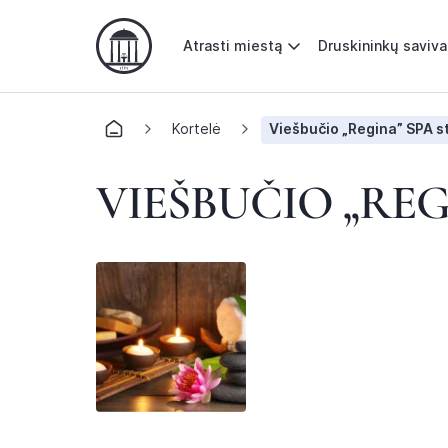
Atrasti miestą
Druskininkų saviv
Kortelė
Viešbučio „Regina” SPA s
VIEŠBUČIO „REG