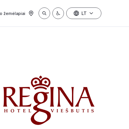
LT
io žemėlapiai