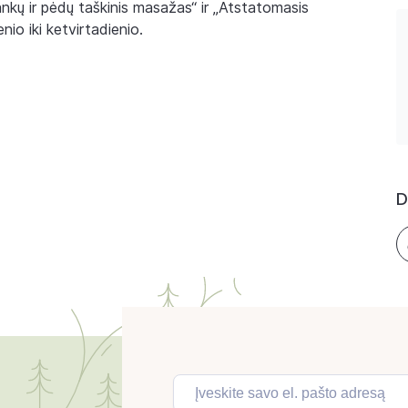
nkų ir pėdų taškinis masažas“ ir „Atstatomasis
io iki ketvirtadienio.
D