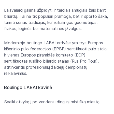
Laisvalaikį galima užpildyti ir taikliais smūgiais žaidžiant
biliardą. Tai ne tik populiari pramoga, bet ir sporto šaka,
turinti senas tradicijas, kur reikalingos geometrijos,
fizikos, loginės bei matematinės įžvalgos.
Modernioje boulingo LABAI erdvėje yra trys Europos
kišeninio pulo federacijos (EPBF) sertifikuoti pulo stalai
ir vienas Europos piramidės komiteto (ECP)
sertifikuotas rusiško biliardo stalas (Rus Pro Tour),
atitinkantis profesionalių žaidėjų čempionatų
reikalavimus.
Boulingo LABAI kavinė
Sveiki atvykę į po vandeniu dingusį mistišką miestą.