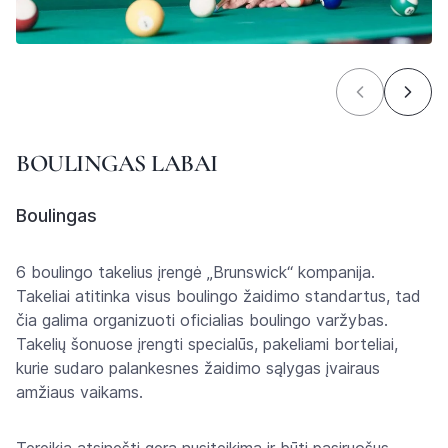
BOULINGAS LABAI
Boulingas
6 boulingo takelius įrengė „Brunswick“ kompanija.
Takeliai atitinka visus boulingo žaidimo standartus, tad
čia galima organizuoti oficialias boulingo varžybas.
Takelių šonuose įrengti specialūs, pakeliami borteliai,
kurie sudaro palankesnes žaidimo sąlygas įvairaus
amžiaus vaikams.
Tereikia atsinešti gerą nusiteikimą ir būti pasiruošus