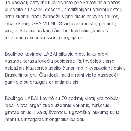
Jo paslaptį patyrinėti kviečiame prie kavos ar arbatos
puodelio su skaniu desertu, smaližiaujant vaisinį kokteilį
arba skanaujant užkandžius prie alaus ar vyno taurės,
labai skanią, SPA VILNIUS virtuvės meistrų gamintą,
picą ar kitokius užkandžius bei kokteilius, kuriuos
ruošiame įvairiausių skonių mėgėjams.
Boulingo kavinėje LABAI šiltuoju metų laiku erdvi
vasaros terasa kviečia pasigėrėti Ratnyčėlės slėnio
peizažais klausantis upelio čiurlenimo ir kvėpuojant gaiviu
Druskininkų oru. Čia ideali, jauki ir rami vieta pasisėdėti
gamtoje su draugais ar artimaisiais.
Boulingo LABAI kavinė su 70 sėdimų vietų yra tobulai
ideali vieta organizuoti uždarus vakarus, furšetus,
gimtadienius ir vaikų šventes. Egzotišką jaukumą kuria
įmantrus interjeras ir originalūs baldai.