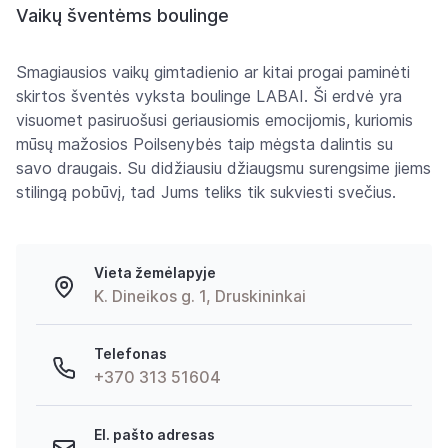
Vaikų šventėms boulinge
Smagiausios vaikų gimtadienio ar kitai progai paminėti
skirtos šventės vyksta boulinge LABAI. Ši erdvė yra
visuomet pasiruošusi geriausiomis emocijomis, kuriomis
mūsų mažosios Poilsenybės taip mėgsta dalintis su
savo draugais. Su didžiausiu džiaugsmu surengsime jiems
stilingą pobūvį, tad Jums teliks tik sukviesti svečius.
Vieta žemėlapyje
K. Dineikos g. 1, Druskininkai
Telefonas
+370 313 51604
El. pašto adresas