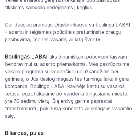
tiksliems kamuolio riedėjimams į kėglius.
Dar daugiau pramogų Druskininkuose su boulingu LABAI
– azartu ir teigiamais įspūdžiais praturtinsite draugų
pasibuvimą, įmonės vakarėlį ar kitą šventę.
Boulingas LABAI
tiks dinamiškam pobūviui ir laisvam
bendravimui su azarto priemaišomis. Mes pasirūpinsime
vakaro programa su vedančiuoju ir užkandžiais bei
gėrimais, o Jūs tiesiog mėgausitės turiningu laiku ir gera
kompanija. Boulingo LABAI kavinėje kartu su vasaros
terasa, egzotiškajame po vandeniu dingusiame mieste,
yra 70 sėdimų vietų. Šią erdvę galima paprastai
transformuoti į puikiausią koncerto ar smagaus vakarėlio
salę.
Biliardas, pulas