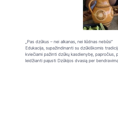
„Pas dzūkus – nei alkanas, nei liūdnas nebūsi“
Edukacija, supažindinanti su dzūkiškomis tradici
kviečiami pažinti dzūkų kasdienybę, papročius, pa
leidžianti pajusti Dzūkijos dvasią per bendravim