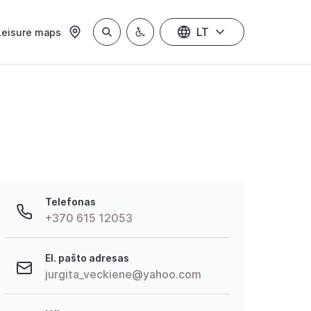
LT
Leisure maps
Telefonas
+370 615 12053
El. pašto adresas
jurgita_veckiene@yahoo.com