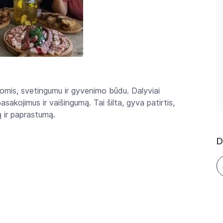
jomis, svetingumu ir gyvenimo būdu. Dalyviai
sakojimus ir vaišingumą. Tai šilta, gyva patirtis,
ą ir paprastumą.
D