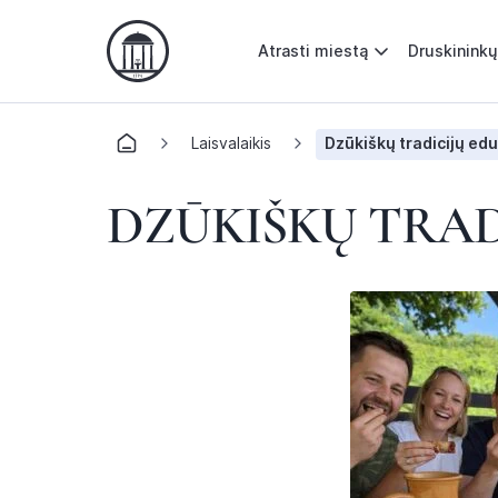
Atrasti miestą
Druskininkų
Laisvalaikis
Dzūkiškų tradicijų edu
DZŪKIŠKŲ TRAD