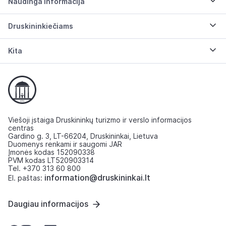
Naudinga informacija
Druskininkiečiams
Kita
Viešoji įstaiga Druskininkų turizmo ir verslo informacijos
centras
Gardino g. 3, LT-66204, Druskininkai, Lietuva
Duomenys renkami ir saugomi JAR
Įmonės kodas 152090338
PVM kodas LT520903314
Tel. +370 313 60 800
information@druskininkai.lt
El. paštas:
Daugiau informacijos