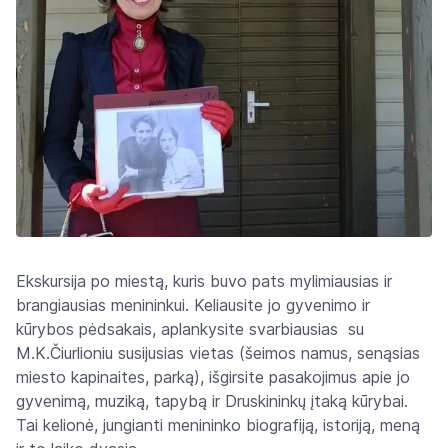
Ekskursija po miestą, kuris buvo pats mylimiausias ir
brangiausias menininkui. Keliausite jo gyvenimo ir
kūrybos pėdsakais, aplankysite svarbiausias su
M.K.Čiurlioniu susijusias vietas (šeimos namus, senąsias
miesto kapinaites, parką), išgirsite pasakojimus apie jo
gyvenimą, muziką, tapybą ir Druskininkų įtaką kūrybai.
Tai kelionė, jungianti menininko biografiją, istoriją, meną