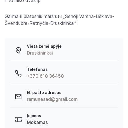
ir to laiko dvasią.
Galima ir platesniu maršrutu „Senoji Varėna-Liškiava-
Švendubrė-Ratnyčia-Druskininkai”.
Vieta žemėlapyje
Druskininkai
Telefonas
+370 610 36450
El. pašto adresas
ramunesad@gmail.com
Įėjimas
Mokamas