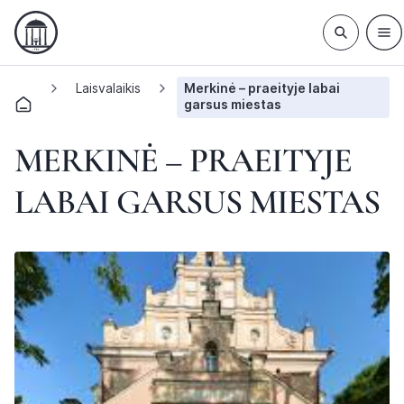
Laisvalaikis
Merkinė – praeityje labai
garsus miestas
MERKINĖ – PRAEITYJE
LABAI GARSUS MIESTAS