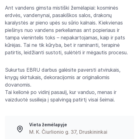
Ant vandens gimsta mistiški žemėlapiai: kosminės
erdvės, vandenynai, pasakiškos salos, drakonų
karalystės ar pieno upės su sūrio kalnais. Kiekvienas
piešinys nuo vandens perkeliamas ant popieriaus ir
tampa vienintelis toks – nepakartojamas, kaip ir pats
kūrėjas. Tai ne tik kūryba, bet ir raminanti, terapinė
patirtis, leidžianti sustoti, sulėtėti ir mėgautis procesu.
Sukurtus EBRU darbus galėsite paversti atvirukais,
knygų skirtukais, dekoracijomis ar originaliomis
dovanomis.
Tai kelionė po vidinį pasaulį, kur vanduo, menas ir
vaizduotė susilieja į spalvingą patirtį visai šeimai.
Vieta žemėlapyje
M. K. Čiurlionio g. 37, Druskininkai