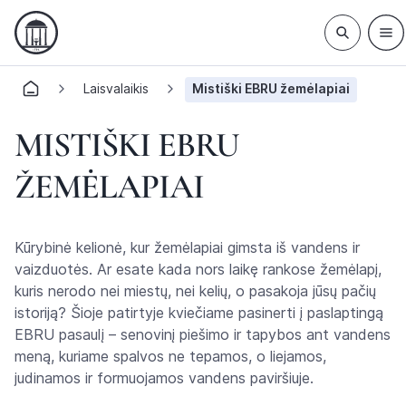
Laisvalaikis
Mistiški EBRU žemėlapiai
MISTIŠKI EBRU
ŽEMĖLAPIAI
Kūrybinė kelionė, kur žemėlapiai gimsta iš vandens ir
vaizduotės. Ar esate kada nors laikę rankose žemėlapį,
kuris nerodo nei miestų, nei kelių, o pasakoja jūsų pačių
istoriją? Šioje patirtyje kviečiame pasinerti į paslaptingą
EBRU pasaulį – senovinį piešimo ir tapybos ant vandens
meną, kuriame spalvos ne tepamos, o liejamos,
judinamos ir formuojamos vandens paviršiuje.