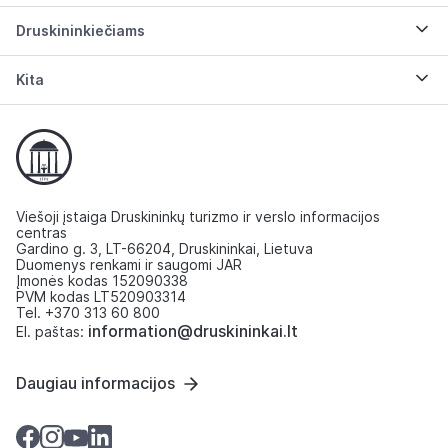
Druskininkiečiams
Kita
Viešoji įstaiga Druskininkų turizmo ir verslo informacijos
centras
Gardino g. 3, LT-66204, Druskininkai, Lietuva
Duomenys renkami ir saugomi JAR
Įmonės kodas 152090338
PVM kodas LT520903314
Tel. +370 313 60 800
information@druskininkai.lt
El. paštas:
Daugiau informacijos