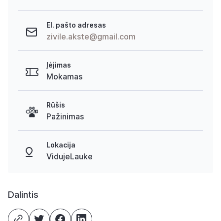
El. pašto adresas
zivile.akste@gmail.com
Įėjimas
Mokamas
Rūšis
Pažinimas
Lokacija
VidujeLauke
Dalintis