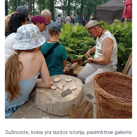
Sužinosite, kokia yra lazdos istorija, pasirinktinai galėsite