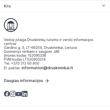
Kita
Viešoji įstaiga Druskininkų turizmo ir verslo informacijos
centras
Gardino g. 3, LT-66204, Druskininkai, Lietuva
Duomenys renkami ir saugomi JAR
Įmonės kodas 152090338
PVM kodas LT520903314
Tel. +370 313 60 800
information@druskininkai.lt
El. paštas:
Daugiau informacijos