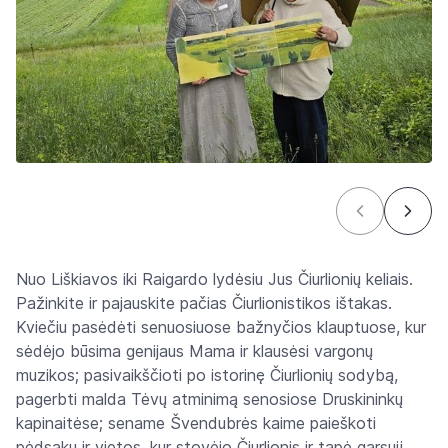
Nuo Liškiavos iki Raigardo lydėsiu Jus Čiurlionių keliais.
Pažinkite ir pajauskite pačias Čiurlionistikos ištakas.
Kviečiu pasėdėti senuosiuose bažnyčios klauptuose, kur
sėdėjo būsima genijaus Mama ir klausėsi vargonų
muzikos; pasivaikščioti po istorinę Čiurlionių sodybą,
pagerbti malda Tėvų atminimą senosiose Druskininkų
kapinaitėse; sename Švendubrės kaime paieškoti
pėdsakų ir vietos, kur stovėjo Čiurlionis ir tapė garsųjį