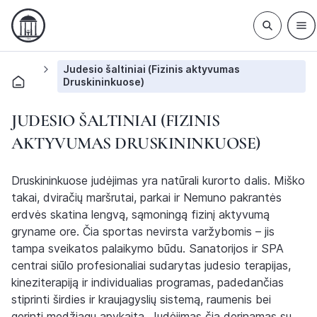
Judesio šaltiniai (Fizinis aktyvumas
Druskininkuose)
JUDESIO ŠALTINIAI (FIZINIS
AKTYVUMAS DRUSKININKUOSE)
Druskininkuose judėjimas yra natūrali kurorto dalis. Miško
takai, dviračių maršrutai, parkai ir Nemuno pakrantės
erdvės skatina lengvą, sąmoningą fizinį aktyvumą
gryname ore. Čia sportas nevirsta varžybomis – jis
tampa sveikatos palaikymo būdu. Sanatorijos ir SPA
centrai siūlo profesionaliai sudarytas judesio terapijas,
kineziterapiją ir individualias programas, padedančias
stiprinti širdies ir kraujagyslių sistemą, raumenis bei
gerinti medžiagų apykaitą. Judėjimas čia derinamas su