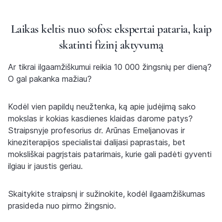
Laikas keltis nuo sofos: ekspertai pataria, kaip
skatinti fizinį aktyvumą
Ar tikrai ilgaamžiškumui reikia 10 000 žingsnių per dieną?
O gal pakanka mažiau?
Kodėl vien papildų neužtenka, ką apie judėjimą sako
mokslas ir kokias kasdienes klaidas darome patys?
Straipsnyje profesorius dr. Arūnas Emeljanovas ir
kineziterapijos specialistai dalijasi paprastais, bet
moksliškai pagrįstais patarimais, kurie gali padėti gyventi
ilgiau ir jaustis geriau.
Skaitykite straipsnį ir sužinokite, kodėl ilgaamžiškumas
prasideda nuo pirmo žingsnio.