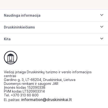
Naudinga informacija
Druskininkiečiams
Kita
Viešoji įstaiga Druskininkų turizmo ir verslo informacijos
centras
Gardino g. 3, LT-66204, Druskininkai, Lietuva
Duomenys renkami ir saugomi JAR
Įmonės kodas 152090338
PVM kodas LT520903314
Tel. +370 313 60 800
information@druskininkai.lt
El. paštas: