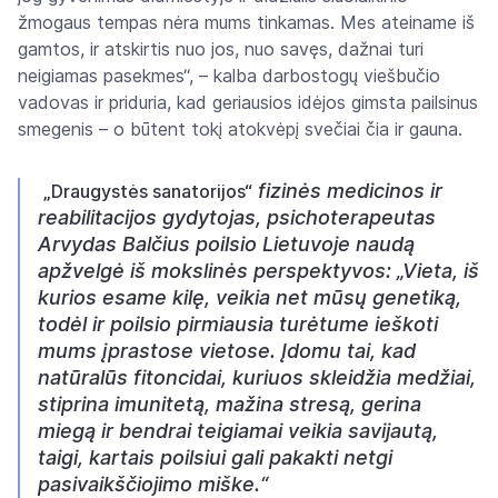
žmogaus tempas nėra mums tinkamas. Mes ateiname iš
gamtos, ir atskirtis nuo jos, nuo savęs, dažnai turi
neigiamas pasekmes“, – kalba darbostogų viešbučio
vadovas ir priduria, kad geriausios idėjos gimsta pailsinus
smegenis – o būtent tokį atokvėpį svečiai čia ir gauna.
fizinės medicinos ir
„Draugystės sanatorijos“
reabilitacijos gydytojas, psichoterapeutas
Arvydas Balčius poilsio Lietuvoje naudą
apžvelgė iš mokslinės perspektyvos: „Vieta, iš
kurios esame kilę, veikia net mūsų genetiką,
todėl ir poilsio pirmiausia turėtume ieškoti
mums įprastose vietose. Įdomu tai, kad
natūralūs fitoncidai, kuriuos skleidžia medžiai,
stiprina imunitetą, mažina stresą, gerina
miegą ir bendrai teigiamai veikia savijautą,
taigi, kartais poilsiui gali pakakti netgi
pasivaikščiojimo miške.“