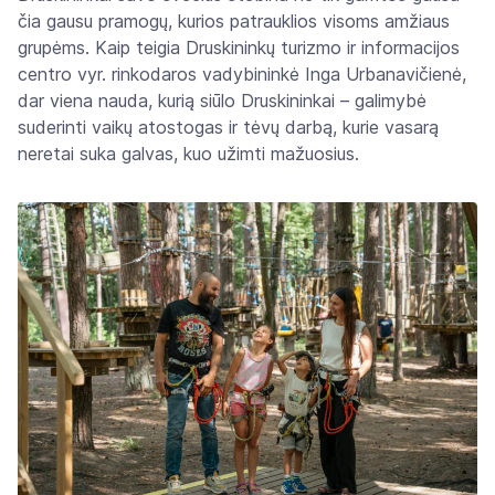
čia gausu pramogų, kurios patrauklios visoms amžiaus
grupėms. Kaip teigia Druskininkų turizmo ir informacijos
centro vyr. rinkodaros vadybininkė Inga Urbanavičienė,
dar viena nauda, kurią siūlo Druskininkai – galimybė
suderinti vaikų atostogas ir tėvų darbą, kurie vasarą
neretai suka galvas, kuo užimti mažuosius.