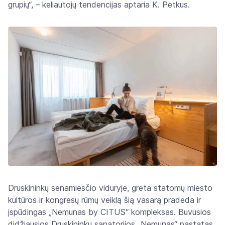
grupių“, – keliautojų tendencijas aptaria K. Petkus.
Druskininkų senamiesčio viduryje, greta statomų miesto
kultūros ir kongresų rūmų veiklą šią vasarą pradeda ir
įspūdingas „Nemunas by CITUS“ kompleksas. Buvusios
didžiausios Druskininkų sanatorijos „Nemunas“ pastatas