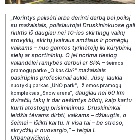
„Norintys pailsėti arba derinti darbą bei poilsį
su mažaisiais, poilsiautojai Druskininkuose gali
rinktis iš daugiau nei 10-ies skirtingų vaikų
stovyklų, skirtų įvairaus amžiaus ir pomėgių
vaikams – nuo gamtos tyrinėtojų iki kūrybinių
sielų ar sportininkų. O jei norima tiesiog
valandėlei ramybės darbui ar SPA –
šeimos
mažaisiais
pramogų parke „O kas čia?“
pasirūpins profesionali auklė. Jūsų laukia
,
nuotykių parkas „UNO park“
žiemos pramogų
, daugiau nei 60 km
kompleksas „Snow arena“
dviračių takų ir dar dešimtys būdų, kaip kartu
kurti atostogų prisiminimus. Druskininkai
leidžia tėvams dirbti, vaikams – džiaugtis, o
šeimai – išlikti kartu. Ir visa tai – be streso,
skrydžių ir nuovargio,“ – teigia I.
Urbanavičienė.