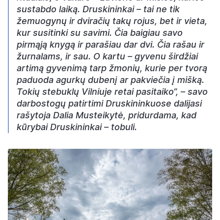
sustabdo laiką. Druskininkai – tai ne tik
žemuogynų ir dviračių takų rojus, bet ir vieta,
kur susitinki su savimi. Čia baigiau savo
pirmąją knygą ir parašiau dar dvi. Čia rašau ir
žurnalams, ir sau. O kartu – gyvenu širdžiai
artimą gyvenimą tarp žmonių, kurie per tvorą
paduoda agurkų dubenį ar pakviečia į mišką.
Tokių stebuklų Vilniuje retai pasitaiko“, – savo
darbostogų patirtimi Druskininkuose dalijasi
rašytoja Dalia Musteikytė, pridurdama, kad
kūrybai Druskininkai – tobuli.