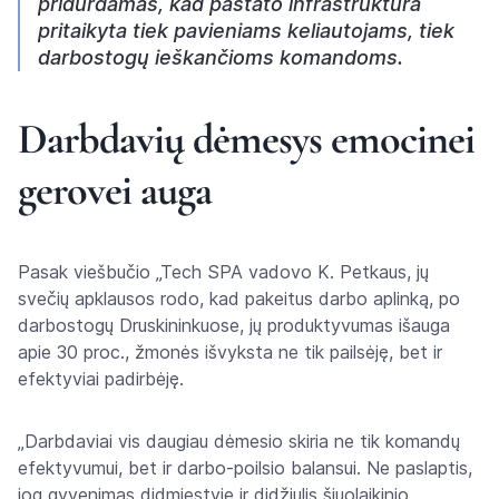
pridurdamas, kad pastato infrastruktūra
pritaikyta tiek pavieniams keliautojams, tiek
darbostogų ieškančioms komandoms.
Darbdavių dėmesys emocinei
gerovei auga
Pasak viešbučio „Tech SPA vadovo K. Petkaus, jų
svečių apklausos rodo, kad pakeitus darbo aplinką, po
darbostogų Druskininkuose, jų produktyvumas išauga
apie 30 proc., žmonės išvyksta ne tik pailsėję, bet ir
efektyviai padirbėję.
„Darbdaviai vis daugiau dėmesio skiria ne tik komandų
efektyvumui, bet ir darbo-poilsio balansui. Ne paslaptis,
jog gyvenimas didmiestyje ir didžiulis šiuolaikinio