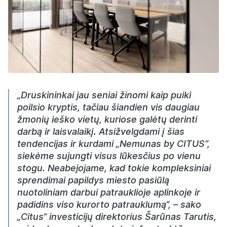
„Druskininkai jau seniai žinomi kaip puiki
poilsio kryptis, tačiau šiandien vis daugiau
žmonių ieško vietų, kuriose galėtų derinti
darbą ir laisvalaikį. Atsižvelgdami į šias
tendencijas ir kurdami „Nemunas by CITUS“,
siekėme sujungti visus lūkesčius po vienu
stogu. Neabejojame, kad tokie kompleksiniai
sprendimai papildys miesto pasiūlą
nuotoliniam darbui patrauklioje aplinkoje ir
padidins viso kurorto patrauklumą“, – sako
„Citus“ investicijų direktorius Šarūnas Tarutis,