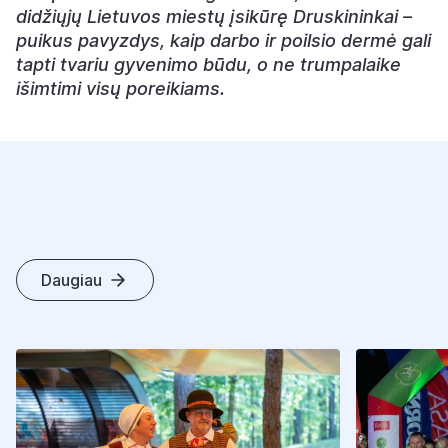
didžiųjų Lietuvos miestų įsikūrę Druskininkai –
puikus pavyzdys, kaip darbo ir poilsio dermė gali
tapti tvariu gyvenimo būdu, o ne trumpalaike
išimtimi visų poreikiams.
Daugiau
K
I
T
I
S
T
R
A
I
P
S
N
I
A
I