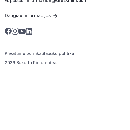
information@druskininkai.lt
El. paštas:
Daugiau informacijos
Privatumo politika
Slapukų politika
2026 Sukurta
PictureIdeas