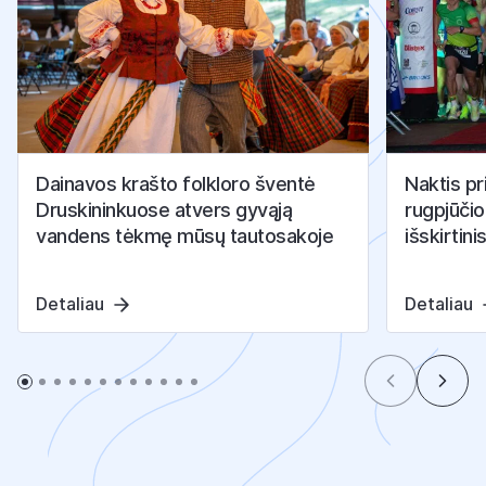
Dainavos krašto folkloro šventė
Naktis pr
Druskininkuose atvers gyvąją
rugpjūčio
vandens tėkmę mūsų tautosakoje
išskirtini
Detaliau
Detaliau