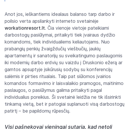
Anot jos, ieškantiems idealaus balanso tarp darbo ir
poilsio verta apsilankyti interneto svetainėje
workationresort.lt.
Čia vienoje vietoje pateikiami
darbostogų pasiūlymai, pritaikyti tiek įvairaus dydžio
komandoms, tiek individualiems keliautojams. Nuo
prabangių penkių žvaigždučių viešbučių, jaukių
apartamentų ir sanatorijų su sveikatingumo paslaugomis
iki modernių darbo erdvių su vaizdu į Druskonio ežerą ar
gamtos apsuptyje įsikūrusių sodybų su konferencijų
salėmis ir pirties ritualais. Taip pat siūlomos įvairios
komandos formavimo ir laisvalaikio pramogos, maitinimo
paslaugos, o pasiūlymus galima pritaikyti pagal
individualius poreikius. Ši svetainė leidžia ne tik išsirinkti
tinkamą vietą, bet ir patogiai suplanuoti visą darbostogų
patirtį – be papildomų rūpesčių.
Visi pašnekovai vieningai sutaria, kad netoli