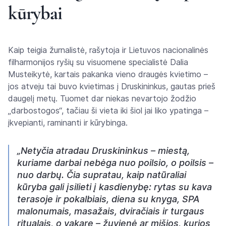
kūrybai
Kaip teigia žurnalistė, rašytoja ir Lietuvos nacionalinės
filharmonijos ryšių su visuomene specialistė Dalia
Musteikytė, kartais pakanka vieno draugės kvietimo –
jos atveju tai buvo kvietimas į Druskininkus, gautas prieš
daugelį metų. Tuomet dar niekas nevartojo žodžio
„darbostogos“, tačiau ši vieta iki šiol jai liko ypatinga –
įkvepianti, raminanti ir kūrybinga.
„Netyčia atradau Druskininkus – miestą,
kuriame darbai nebėga nuo poilsio, o poilsis –
nuo darbų. Čia supratau, kaip natūraliai
kūryba gali įsilieti į kasdienybę: rytas su kava
terasoje ir pokalbiais, diena su knyga, SPA
malonumais, masažais, dviračiais ir turgaus
ritualais, o vakare – žuvienė ar mišios, kurios