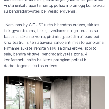
virsta unikaliu apartamentų, poilsio ir pramogų kompleksu
su bendradarbystės bei verslo erdvėmis.
„Nemunas by CITUS“ turės ir bendras erdves, skirtas
tiek gyventojams, tiek jų svečiams: stogo terasas su
baseinu, sūkurine vonia, pirtimis, „paplūdimio“ baru bei
kino teatru. Iš ten atsiveria žaliuojanti miesto panorama.
Pirmame aukšte įrengta vaikų žaidimų erdvė, sporto
salė, bendra virtuvė, bendradarbystės zona, 4
konferencijų salės bei kitos patogiam poilsiui ir
darbostogoms skirtos erdvės.