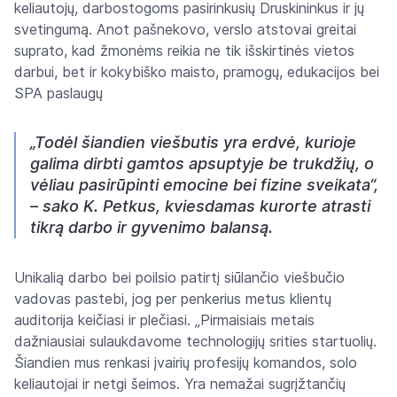
keliautojų, darbostogoms pasirinkusių Druskininkus ir jų
svetingumą. Anot pašnekovo, verslo atstovai greitai
suprato, kad žmonėms reikia ne tik išskirtinės vietos
darbui, bet ir kokybiško maisto, pramogų, edukacijos bei
SPA paslaugų
„Todėl šiandien viešbutis yra erdvė, kurioje
galima dirbti gamtos apsuptyje be trukdžių, o
vėliau pasirūpinti emocine bei fizine sveikata“,
– sako K. Petkus, kviesdamas kurorte atrasti
tikrą darbo ir gyvenimo balansą.
Unikalią darbo bei poilsio patirtį siūlančio viešbučio
vadovas pastebi, jog per penkerius metus klientų
auditorija keičiasi ir plečiasi. „Pirmaisiais metais
dažniausiai sulaukdavome technologijų srities startuolių.
Šiandien mus renkasi įvairių profesijų komandos, solo
keliautojai ir netgi šeimos. Yra nemažai sugrįžtančių