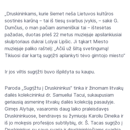
„Druskininkams, kurie šiemet neša Lietuvos kultūros
sostinės karūną – tai iš tiesų svarbus įvykis, – sakė G.
Dumčius, o man pačiam asmeniškai tai – ištesėtas
pažadas, duotas prieš 22 metus muziejuje apsilankiusiai
skulptoriaus dukrai Lolyai Lipšic. Ji tąkart Miesto
muziejuje paliko raštelį: „Ačiū už šiltą svetingumą!
Tikiuosi dar kartą sugrįžti aplankyti tėvo gimtojo miesto“
Ir jos viltis sugrįžti buvo išpildyta su kaupu.
Paroda „Sugrįžtu į Druskininkus“ tinka ir žinomam litvakų
dailės kolekcininkui dr. Samueliui Tacui, sukaupusiam
geriausią asmeninę litvakų dailės kolekciją pasaulyje.
Gimęs Alytuje, vasaromis daug laiko praleisdavęs
Druskininkuose, bendravęs su žymiuoju Karoliu Dineika ir
iš jo mokęsis profesijos subtilybių, dr. Š. Tacas sugrįžo į
Druskininkus su savo svaria ir druskininkiečiams svarbia