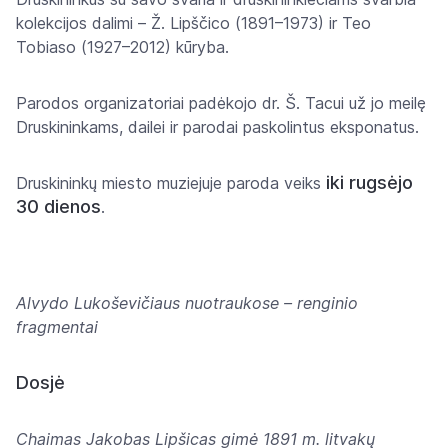
kolekcijos dalimi – Ž. Lipščico (1891–1973) ir Teo
Tobiaso (1927–2012) kūryba.
Parodos organizatoriai padėkojo dr. Š. Tacui už jo meilę
Druskininkams, dailei ir parodai paskolintus eksponatus.
iki
rugsėjo
Druskininkų miesto muziejuje paroda veiks
30 dienos
.
Alvydo Lukoševičiaus nuotraukose – renginio
fragmentai
Dosjė
Chaimas Jakobas Lipšicas gimė 1891 m. litvakų