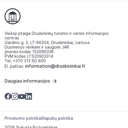
Viešoji įstaiga Druskininkų turizmo ir verslo informacijos
centras
Gardino g. 3, LT-66204, Druskininkai, Lietuva
Duomenys renkami ir saugomi JAR
Įmonės kodas 152090338
PVM kodas LT520903314
Tel. +370 313 60 800
information@druskininkai.lt
El. paštas:
Daugiau informacijos
Privatumo politika
Slapukų politika
2026 Sukurta
PictureIdeas