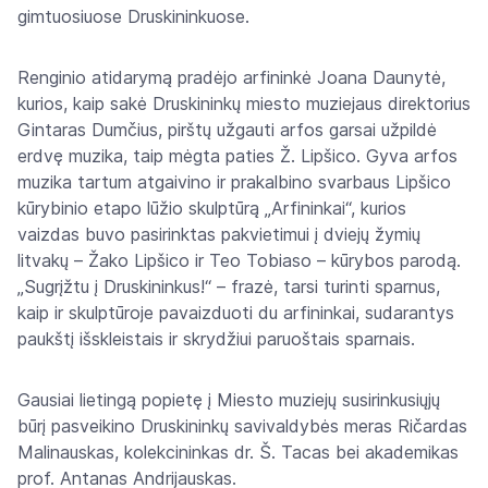
gimtuosiuose Druskininkuose.
Renginio atidarymą pradėjo arfininkė Joana Daunytė,
kurios, kaip sakė Druskininkų miesto muziejaus direktorius
Gintaras Dumčius, pirštų užgauti arfos garsai užpildė
erdvę muzika, taip mėgta paties Ž. Lipšico. Gyva arfos
muzika tartum atgaivino ir prakalbino svarbaus Lipšico
kūrybinio etapo lūžio skulptūrą „Arfininkai“, kurios
vaizdas buvo pasirinktas pakvietimui į dviejų žymių
litvakų – Žako Lipšico ir Teo Tobiaso – kūrybos parodą.
„Sugrįžtu į Druskininkus!“ – frazė, tarsi turinti sparnus,
kaip ir skulptūroje pavaizduoti du arfininkai, sudarantys
paukštį išskleistais ir skrydžiui paruoštais sparnais.
Gausiai lietingą popietę į Miesto muziejų susirinkusiųjų
būrį pasveikino Druskininkų savivaldybės meras Ričardas
Malinauskas, kolekcininkas dr. Š. Tacas bei akademikas
prof. Antanas Andrijauskas.