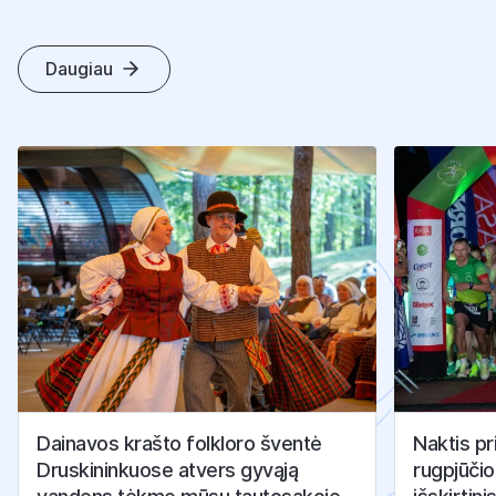
Daugiau
K
I
T
I
S
T
R
A
I
P
S
N
I
A
I
Dainavos krašto folkloro šventė
Naktis pr
Druskininkuose atvers gyvąją
rugpjūčio