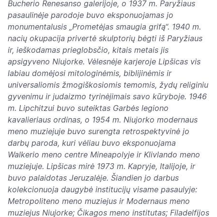
Bucherio Renesanso galerijoje, o 1937 m. Paryžiaus
pasaulinėje parodoje buvo eksponuojamas jo
monumentalusis „Prometėjas smaugia grifą“. 1940 m.
nacių okupacija privertė skulptorių bėgti iš Paryžiaus
ir, ieškodamas prieglobsčio, kitais metais jis
apsigyveno Niujorke. Vėlesnėje karjeroje Lipšicas vis
labiau domėjosi mitologinėmis, biblijinėmis ir
universaliomis žmogiškosiomis temomis, žydų religiniu
gyvenimu ir judaizmo tyrinėjimais savo kūryboje. 1946
m. Lipchitzui buvo suteiktas Garbės legiono
kavalieriaus ordinas, o 1954 m. Niujorko modernaus
meno muziejuje buvo surengta retrospektyvinė jo
darbų paroda, kuri vėliau buvo eksponuojama
Walkerio meno centre Mineapolyje ir Klivlando meno
muziejuje. Lipšicas mirė 1973 m. Kapryje, Italijoje, ir
buvo palaidotas Jeruzalėje. Šiandien jo darbus
kolekcionuoja daugybė institucijų visame pasaulyje:
Metropoliteno meno muziejus ir Modernaus meno
muziejus Niujorke; Čikagos meno institutas; Filadelfijos