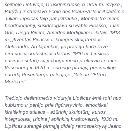
šeimoje Lietuvoje, Druskininkuose, o 1909 m. išvyko į
Paryžių ir studijavo École des Beaux-Arts ir Académie
Julian. Lipšicas taip pat įsitraukė į Monmartro meno
bendruomenę, susidraugavo su Pablo Picasso, Juan
Gris, Diego Rivera, Amedeo Modigliani ir kitais. 1913
m., įkvėptas Picasso ir kolegos skulptoriaus
Aleksandro Archipenkos, jis pradėjo kurti savo
pirmuosius kubistinius darbus. 1916 m. Lipšicas
pasirašė sutartį su įtakingu meno prekeiviu Léonce
Rosenberg ir 1920 m. surengė pirmąją personalinę
parodą Rosenbergo galerijoje „Galerie L‘Effort
Moderne“.
Trečiojo dešimtmečio viduryje Lipšicas ėmė tolti nuo
kubizmo ir perėjo prie figūratyvinio, emociškai
išraiškingo stiliaus – ažūrinių skulptūrų, kurios
integruojasi, įsipina į aplinkinį kraštovaizdį. 1930 m.
Lipšicas surengė pirmąją didelę retrospektyvą Jeano