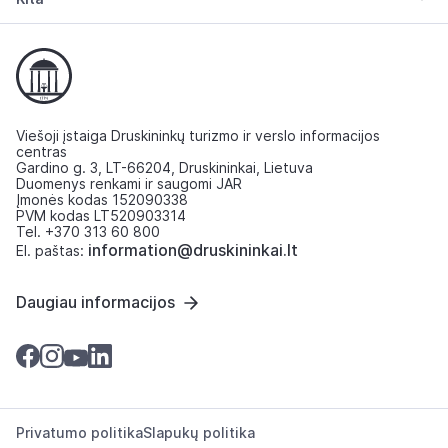
Viešoji įstaiga Druskininkų turizmo ir verslo informacijos
centras
Gardino g. 3, LT-66204, Druskininkai, Lietuva
Duomenys renkami ir saugomi JAR
Įmonės kodas 152090338
PVM kodas LT520903314
Tel. +370 313 60 800
information@druskininkai.lt
El. paštas:
Daugiau informacijos
Privatumo politika
Slapukų politika