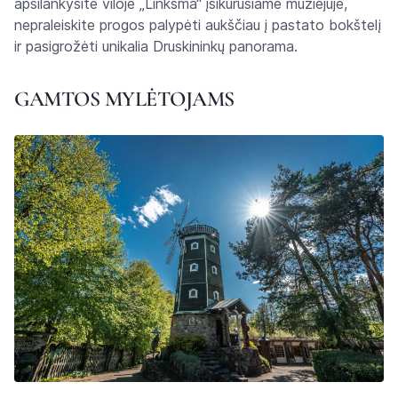
apsilankysite viloje „Linksma“ įsikūrusiame muziejuje,
nepraleiskite progos palypėti aukščiau į pastato bokštelį
ir pasigrožėti unikalia Druskininkų panorama.
GAMTOS MYLĖTOJAMS