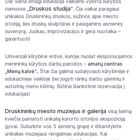
Dar viena smagi edukacija vaikams vyksta kūrybos
Druskos studija
namuose
„
“
. Čia vaikai paragaus
unikalios Druskininkų druskos, sužinos apie miesto
istoriją, lies druskų skulptūras ir pasigamins asmeninį
suvenyrą. Juokas, improvizacijos ir gera nuotaika –
garantuoti!
Universali kūrybinė erdvė, kurioje nuolat eksponuojamos
menininkų kūrybos darbų parodos –
amatų centras
.
„Menų kalvė“
Štai čia galima sudalyvauti kūrybinėje ir
edukacinėje veikloje bei įsigyti rankų darbo gaminių ir
autorinių meno kūrinių. Būtina išankstinė rezervacija į
edukacijas!
Druskininkų miesto muziejus ir galerija
visą šeimą
kviečia pamatyti unikalią kurorto istorijos ekspoziciją
gyvai. Suburkite vos 5 asmenų grupę ir išbandykite
unikalias muziejaus rengiamas edukacijas. Kai