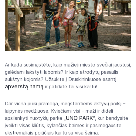
Ar kada susimąstėte, kaip mažieji miesto svečiai jaustųsi,
galėdami lakstyti lubomis? Ir kaip atrodytų pasaulis
aukštyn kojomis? Užsukite į Druskininkuose esantį
apverstą namą
ir patirkite tai visi kartu!
Dar viena puiki pramoga, mėgstantiems aktyvų poilsį –
laipynės medžiuose. Kviečiami visi – maži ir dideli
UNO PARK
apsilankyti nuotykių parke
„
“
, kur bandysite
įveikti visas kliūtis, kylančias baimes ir pasimėgausite
ekstremaliais pojūčiais kartu su visa šeima.