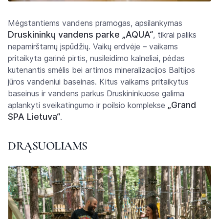
Mėgstantiems vandens pramogas, apsilankymas
Druskininkų vandens parke „AQUA“
, tikrai paliks
nepamirštamų įspūdžių. Vaikų erdvėje – vaikams
pritaikyta garinė pirtis, nusileidimo kalneliai, pėdas
kutenantis smėlis bei artimos mineralizacijos Baltijos
jūros vandeniui baseinas. Kitus vaikams pritaikytus
baseinus ir vandens parkus Druskininkuose galima
„Grand
aplankyti sveikatingumo ir poilsio komplekse
SPA Lietuva“
.
DRĄSUOLIAMS