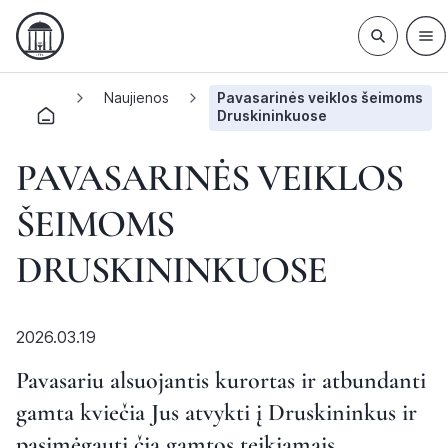
Naujienos
Pavasarinės veiklos šeimoms
Druskininkuose
PAVASARINĖS VEIKLOS
ŠEIMOMS
DRUSKININKUOSE
2026.03.19
Pavasariu alsuojantis kurortas ir atbundanti
gamta kviečia Jus atvykti į Druskininkus ir
pasimėgauti čia gamtos teikiamais