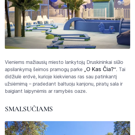
Vieniems mažiausių miesto lankytojų Druskininkai siūlo
O Kas Čia?
apsilankymą šeimos pramogų parke
„
“
. Tai
didžiulė erdvė, kurioje kiekvienas ras sau patinkantį
užsiėmimą – pradedant baltuoju kanjonu, piratų sala ir
baigiant laipynėmis ar ramybės oaze.
SMALSUČIAMS