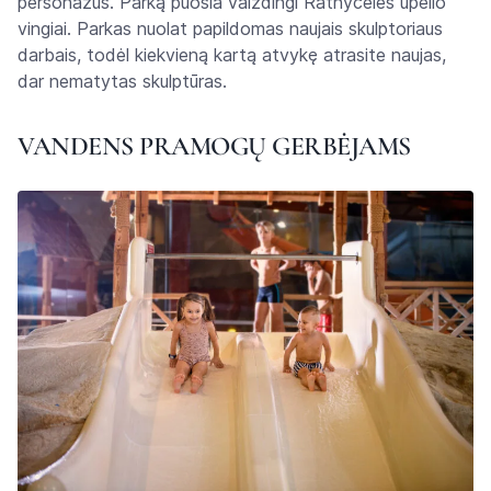
personažus. Parką puošia vaizdingi Ratnyčėlės upelio
vingiai. Parkas nuolat papildomas naujais skulptoriaus
darbais, todėl kiekvieną kartą atvykę atrasite naujas,
dar nematytas skulptūras.
VANDENS PRAMOGŲ GERBĖJAMS