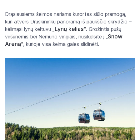
Drąsiausiems šeimos nariams kurortas siūlo pramogą,
kuri atvers Druskininkų panoramą iš paukščio skrydžio –
Lynų kelias
kėlimąsi lynų keltuvu
„
“
. Grožintis pušų
Snow
viršūnėmis bei Nemuno vingiais, nusikelsite į
„
Areną
“
, kurioje visa šeima galės slidinėti.