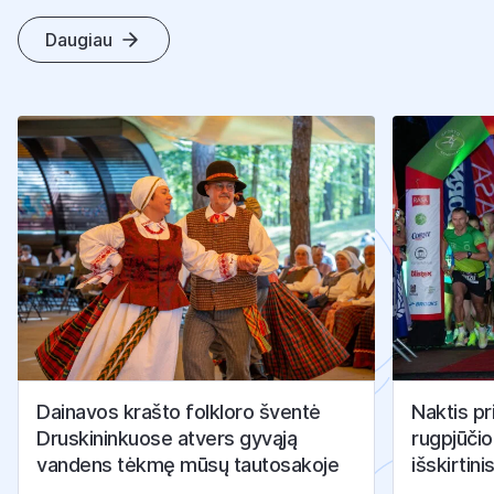
Daugiau
K
I
T
I
S
T
R
A
I
P
S
N
I
A
I
Dainavos krašto folkloro šventė
Naktis pr
Druskininkuose atvers gyvąją
rugpjūčio
vandens tėkmę mūsų tautosakoje
išskirtini