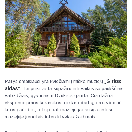
Girios
Patys smalsiausi yra kviečiami į miško muziejų
„
aidas
“
. Tai puiki vieta supažindinti vaikus su paukščiais,
vabzdžiais, gyvūnais ir Dzūkijos gamta. Čia dažnai
eksponuojamos keramikos, gintaro darbų, drožybos ir
kitos parodos, o taip pat mažieji gali susipažinti su
muziejuje įrengtais interaktyviais žaidimais.