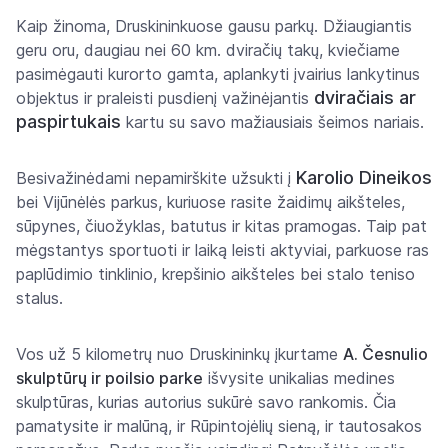
Kaip žinoma, Druskininkuose gausu parkų. Džiaugiantis
geru oru, daugiau nei 60 km. dviračių takų, kviečiame
pasimėgauti kurorto gamta, aplankyti įvairius lankytinus
dviračiais ar
objektus ir praleisti pusdienį važinėjantis
paspirtukais
kartu su savo mažiausiais šeimos nariais.
Karolio Dineikos
Besivažinėdami nepamirškite užsukti į
bei Vijūnėlės parkus, kuriuose rasite žaidimų aikšteles,
sūpynes, čiuožyklas, batutus ir kitas pramogas. Taip pat
mėgstantys sportuoti ir laiką leisti aktyviai, parkuose ras
paplūdimio tinklinio, krepšinio aikšteles bei stalo teniso
stalus.
Vos už 5 kilometrų nuo Druskininkų įkurtame
A. Česnulio
skulptūrų ir poilsio parke
išvysite unikalias medines
skulptūras, kurias autorius sukūrė savo rankomis. Čia
pamatysite ir malūną, ir Rūpintojėlių sieną, ir tautosakos