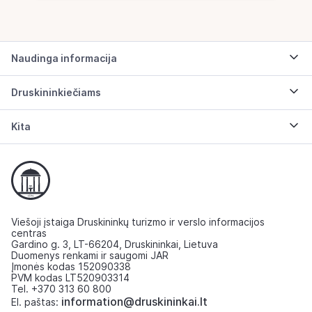
Naudinga informacija
Druskininkiečiams
Kita
Viešoji įstaiga Druskininkų turizmo ir verslo informacijos
centras
Gardino g. 3, LT-66204, Druskininkai, Lietuva
Duomenys renkami ir saugomi JAR
Įmonės kodas 152090338
PVM kodas LT520903314
Tel. +370 313 60 800
information@druskininkai.lt
El. paštas: