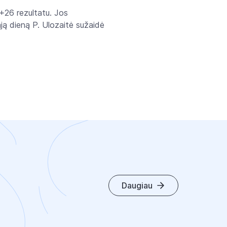
 +26 rezultatu. Jos
ąją dieną P. Ulozaitė sužaidė
Daugiau