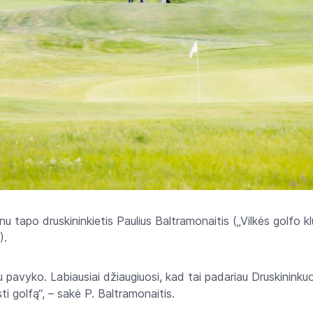
 tapo druskininkietis Paulius Baltramonaitis („Vilkės golfo klu
).
au pavyko. Labiausiai džiaugiuosi, kad tai padariau Druskinink
sti golfą“, – sakė P. Baltramonaitis.