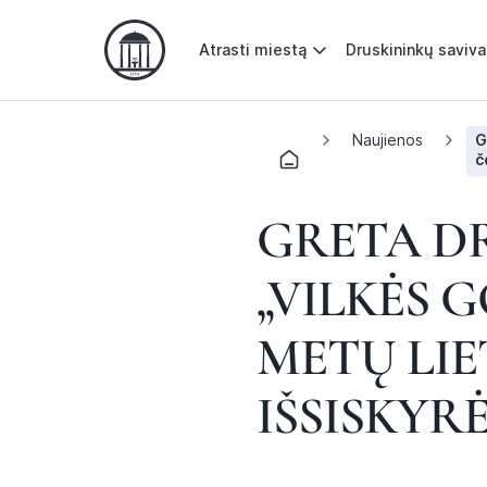
Atrasti miestą
Druskininkų saviv
Naujienos
G
č
GRETA DR
„VILKĖS 
METŲ LI
IŠSISKYR