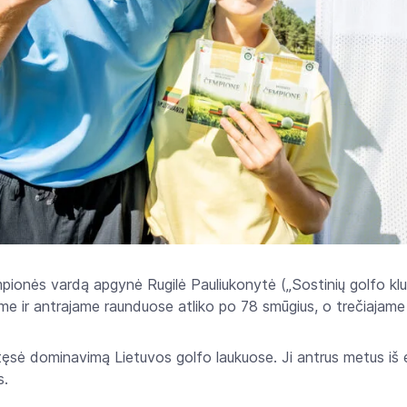
ionės vardą apgynė Rugilė Pauliukonytė („Sostinių golfo klu
me ir antrajame raunduose atliko po 78 smūgius, o trečiajame 
tęsė dominavimą Lietuvos golfo laukuose. Ji antrus metus iš eil
s.