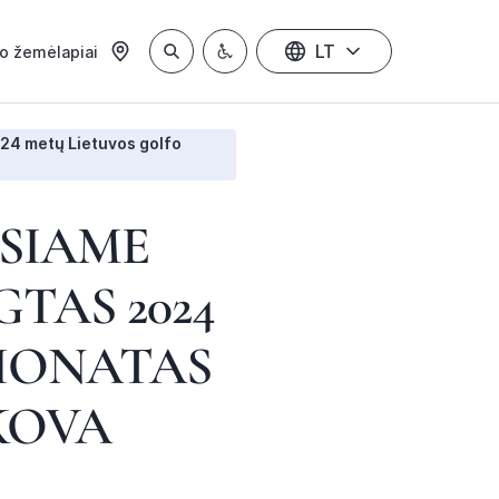
LT
io žemėlapiai
024 metų Lietuvos golfo
USIAME
TAS 2024
IONATAS
KOVA