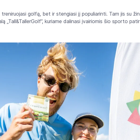
treniruojasi golfą, bet ir stengiasi jį populiarinti. Tam jis su ž
ą „Tall&TallerGolf”, kuriame dalinasi įvairiomis šio sporto patir