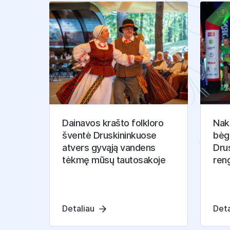
K
I
T
I
S
T
R
A
I
P
S
N
I
Dainavos krašto folkloro
Nakt
šventė Druskininkuose
bėg
atvers gyvąją vandens
Drus
tėkmę mūsų tautosakoje
ren
Detaliau
Deta