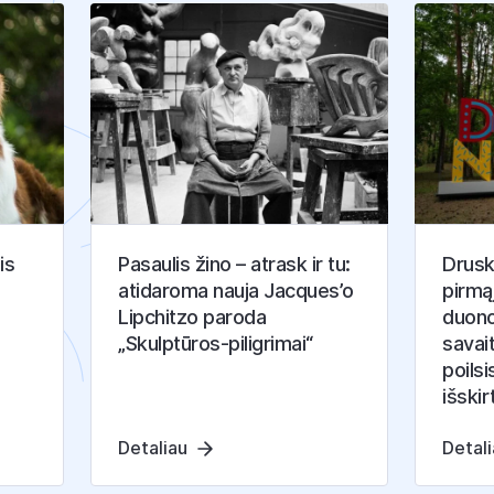
is
Pasaulis žino – atrask ir tu:
Druski
atidaroma nauja Jacques’o
pirmą
Lipchitzo paroda
duono
„Skulptūros-piligrimai“
savai
poilsi
išskir
Detaliau
Detal