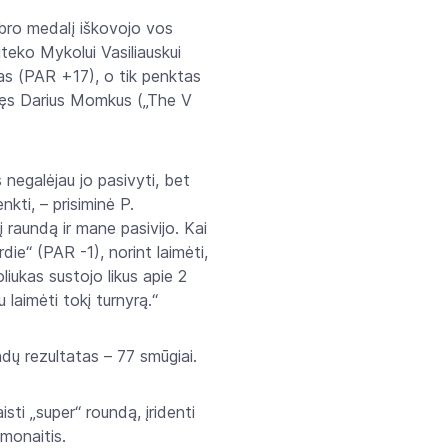
abro medalį iškovojo vos
teko Mykolui Vasiliauskui
as (PAR +17), o tik penktas
yręs Darius Momkus („The V
negalėjau jo pasivyti, bet
nkti, – prisiminė P.
 raundą ir mane pasivijo. Kai
die“ (PAR -1), norint laimėti,
iukas sustojo likus apie 2
 laimėti tokį turnyrą.“
ndų rezultatas – 77 smūgiai.
ti „super“ roundą, įridenti
amonaitis.