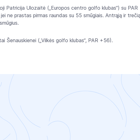
oji Patricija Ulozaitė („Europos centro golfo klubas“) su PAR
 jei ne prastas pirmas raundas su 55 smūgiais. Antrąją ir treči
7 smūgius.
tai Šenauskienei („Vilkės golfo klubas“, PAR +56).