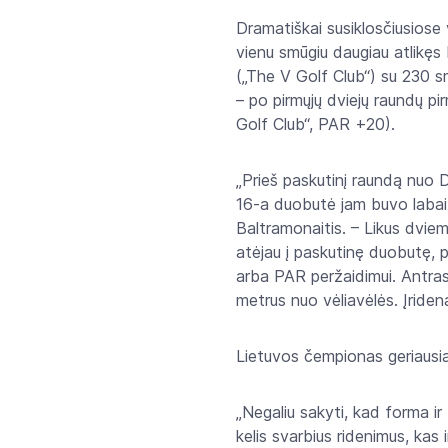
Dramatiškai susiklosčiusiose
vienu smūgiu daugiau atlikęs
(„The V Golf Club“) su 230 s
– po pirmųjų dviejų raundų p
Golf Club“, PAR +20).
„Prieš paskutinį raundą nuo 
16-a duobutė jam buvo labai bl
Baltramonaitis. – Likus dviem
atėjau į paskutinę duobutę, pr
arba PAR peržaidimui. Antras
metrus nuo vėliavėlės. Įridena
Lietuvos čempionas geriausiai
„Negaliu sakyti, kad forma ir
kelis svarbius ridenimus, kas 