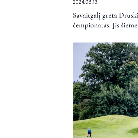
2024.08.13
Savaitgalį greta Drus
čempionatas. Jis šieme