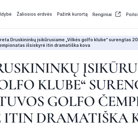
aldybė
Žaliosios erdvės
Pažink kurortą
Renginiai
Poils
reta Druskininkų įsikūrusiame „Vilkės golfo klube“ surengtas 2
empionatas išsiskyrė itin dramatiška kova
USKININKŲ ĮSIKŪR
GOLFO KLUBE“ SURENG
ETUVOS GOLFO ČEMP
Ė ITIN DRAMATIŠKA 