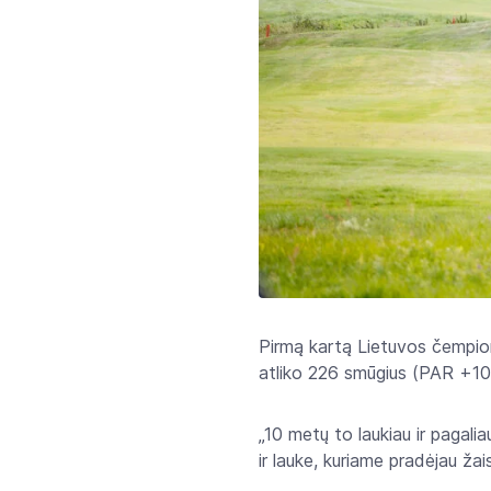
Pirmą kartą Lietuvos čempionu
atliko 226 smūgius (PAR +10
„10 metų to laukiau ir pagali
ir lauke, kuriame pradėjau žai