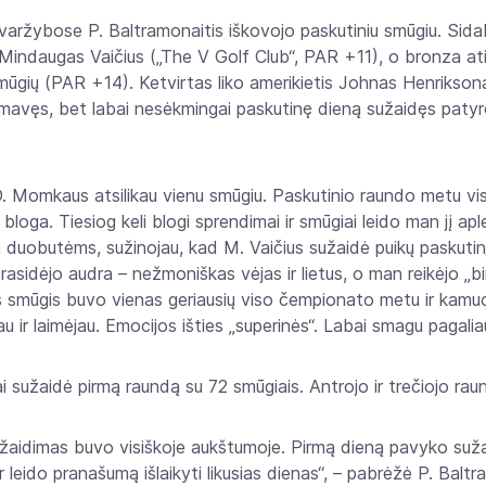
 varžybose P. Baltramonaitis iškovojo paskutiniu smūgiu. Sid
 Mindaugas Vaičius („The V Golf Club“, PAR +11), o bronza ati
mūgių (PAR +14). Ketvirtas liko amerikietis Johnas Henrikson
irmavęs, bet labai nesėkmingai paskutinę dieną sužaidęs pat
D. Momkaus atsilikau vienu smūgiu. Paskutinio raundo metu vis 
oga. Tiesiog keli blogi sprendimai ir smūgiai leido man jį aple
 duobutėms, sužinojau, kad M. Vaičius sužaidė puikų paskutinį
asidėjo audra – nežmoniškas vėjas ir lietus, o man reikėjo „bir
 smūgis buvo vienas geriausių viso čempionato metu ir kamuol
u ir laimėjau. Emocijos išties „superinės“. Labai smagu pagaliau
 sužaidė pirmą raundą su 72 smūgiais. Antrojo ir trečiojo rau
 žaidimas buvo visiškoje aukštumoje. Pirmą dieną pavyko sužais
ir leido pranašumą išlaikyti likusias dienas“, – pabrėžė P. Baltr