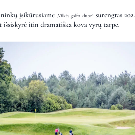
kininkų įsikūrusiame
surengtas 202
„Vilkės golfo klube“
t išsiskyrė itin dramatiška kova vyrų tarpe.