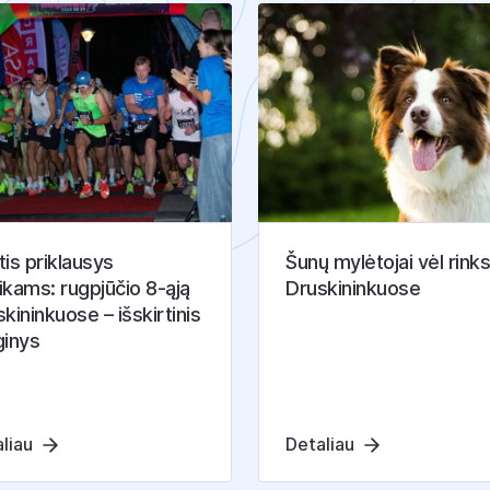
A
I
is priklausys
Šunų mylėtojai vėl rinks
ikams: rugpjūčio 8-ąją
Druskininkuose
kininkuose – išskirtinis
ginys
liau
Detaliau