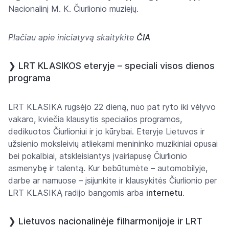
Nacionalinį M. K. Čiurlionio muziejų.
Plačiau apie iniciatyvą skaitykite
ČIA
❯
LRT KLASIKOS eteryje – speciali visos dienos
programa
LRT KLASIKA rugsėjo 22 dieną, nuo pat ryto iki vėlyvo
vakaro, kviečia klausytis specialios programos,
dedikuotos Čiurlioniui ir jo kūrybai. Eteryje Lietuvos ir
užsienio moksleivių atliekami menininko muzikiniai opusai
bei pokalbiai, atskleisiantys įvairiapusę Čiurlionio
asmenybę ir talentą. Kur bebūtumėte – automobilyje,
darbe ar namuose – įsijunkite ir klausykitės Čiurlionio per
LRT KLASIKĄ radijo bangomis arba
internetu
.
❯
Lietuvos nacionalinėje filharmonijoje ir LRT