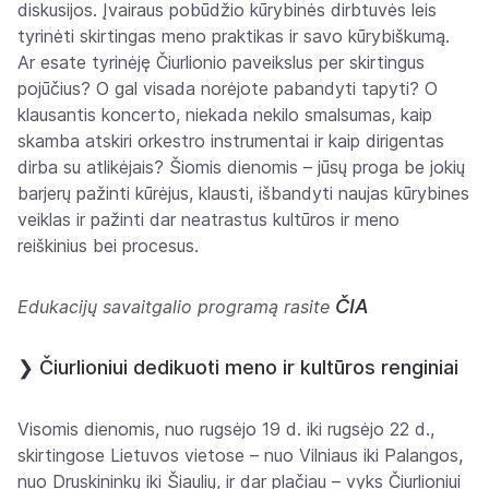
diskusijos. Įvairaus pobūdžio kūrybinės dirbtuvės leis
tyrinėti skirtingas meno praktikas ir savo kūrybiškumą.
Ar esate tyrinėję Čiurlionio paveikslus per skirtingus
pojūčius? O gal visada norėjote pabandyti tapyti? O
klausantis koncerto, niekada nekilo smalsumas, kaip
skamba atskiri orkestro instrumentai ir kaip dirigentas
dirba su atlikėjais? Šiomis dienomis – jūsų proga be jokių
barjerų pažinti kūrėjus, klausti, išbandyti naujas kūrybines
veiklas ir pažinti dar neatrastus kultūros ir meno
reiškinius bei procesus.
ČIA
Edukacijų savaitgalio programą rasite
❯
Čiurlioniui dedikuoti meno ir kultūros renginiai
Visomis dienomis, nuo rugsėjo 19 d. iki rugsėjo 22 d.,
skirtingose Lietuvos vietose – nuo Vilniaus iki Palangos,
nuo Druskininkų iki Šiaulių, ir dar plačiau – vyks Čiurlioniui