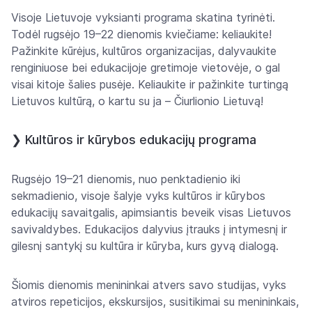
Visoje Lietuvoje vyksianti programa skatina tyrinėti.
Todėl rugsėjo 19–22 dienomis kviečiame: keliaukite!
Pažinkite kūrėjus, kultūros organizacijas, dalyvaukite
renginiuose bei edukacijoje gretimoje vietovėje, o gal
visai kitoje šalies pusėje. Keliaukite ir pažinkite turtingą
Lietuvos kultūrą, o kartu su ja – Čiurlionio Lietuvą!
❯
Kultūros ir kūrybos edukacijų programa
Rugsėjo 19–21 dienomis, nuo penktadienio iki
sekmadienio, visoje šalyje vyks kultūros ir kūrybos
edukacijų savaitgalis, apimsiantis beveik visas Lietuvos
savivaldybes. Edukacijos dalyvius įtrauks į intymesnį ir
gilesnį santykį su kultūra ir kūryba, kurs gyvą dialogą.
Šiomis dienomis menininkai atvers savo studijas, vyks
atviros repeticijos, ekskursijos, susitikimai su menininkais,