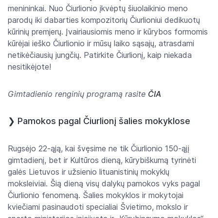
menininkai. Nuo Čiurlionio įkvėptų šiuolaikinio meno
parodų iki dabarties kompozitorių Čiurlioniui dedikuotų
kūrinių premjerų. Įvairiausiomis meno ir kūrybos formomis
kūrėjai ieško Čiurlionio ir mūsų laiko sąsajų, atrasdami
netikėčiausių jungčių. Patirkite Čiurlionį, kaip niekada
nesitikėjote!
Gimtadienio renginių programą rasite
ČIA
❯
Pamokos pagal Čiurlionį šalies mokyklose
Rugsėjo 22-ąją, kai švęsime ne tik Čiurlionio 150-ąjį
gimtadienį, bet ir Kultūros dieną, kūrybiškumą tyrinėti
galės Lietuvos ir užsienio lituanistinių mokyklų
moksleiviai. Šią dieną visų dalykų pamokos vyks pagal
Čiurlionio fenomeną. Šalies mokyklos ir mokytojai
kviečiami pasinaudoti specialiai Švietimo, mokslo ir