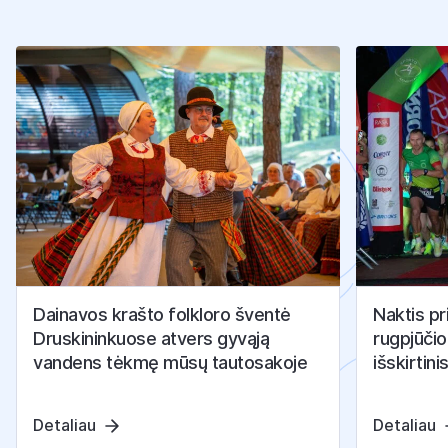
K
I
T
I
S
T
R
A
I
P
S
N
I
A
I
Dainavos krašto folkloro šventė
Naktis pr
Druskininkuose atvers gyvąją
rugpjūčio
vandens tėkmę mūsų tautosakoje
išskirtini
Detaliau
Detaliau