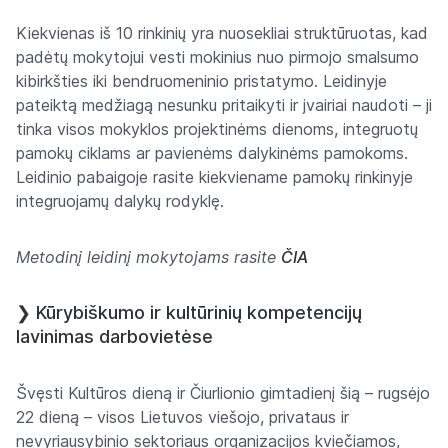
Kiekvienas iš 10 rinkinių yra nuosekliai struktūruotas, kad
padėtų mokytojui vesti mokinius nuo pirmojo smalsumo
kibirkšties iki bendruomeninio pristatymo. Leidinyje
pateiktą medžiagą nesunku pritaikyti ir jvairiai naudoti – ji
tinka visos mokyklos projektinėms dienoms, integruotų
pamokų ciklams ar pavienėms dalykinėms pamokoms.
Leidinio pabaigoje rasite kiekviename pamokų rinkinyje
integruojamų dalykų rodyklę.
Metodinį leidinį mokytojams rasite
ČIA
❯
Kūrybiškumo ir kultūrinių kompetencijų
lavinimas darbovietėse
Švęsti Kultūros dieną ir Čiurlionio gimtadienį šią – rugsėjo
22 dieną – visos Lietuvos viešojo, privataus ir
nevyriausybinio sektoriaus organizacijos kviečiamos,