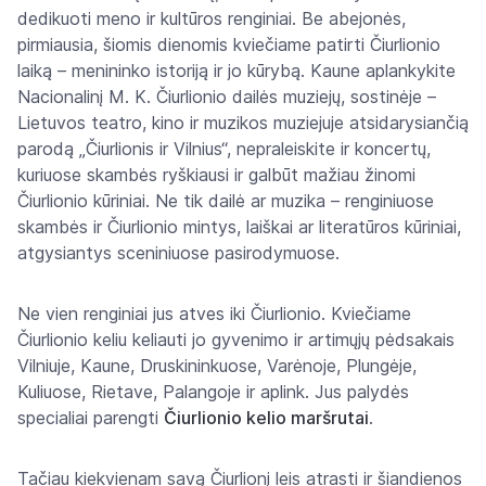
dedikuoti meno ir kultūros renginiai. Be abejonės,
pirmiausia, šiomis dienomis kviečiame patirti Čiurlionio
laiką – menininko istoriją ir jo kūrybą. Kaune aplankykite
Nacionalinį M. K. Čiurlionio dailės muziejų, sostinėje –
Lietuvos teatro, kino ir muzikos muziejuje atsidarysiančią
parodą „Čiurlionis ir Vilnius“, nepraleiskite ir koncertų,
kuriuose skambės ryškiausi ir galbūt mažiau žinomi
Čiurlionio kūriniai. Ne tik dailė ar muzika – renginiuose
skambės ir Čiurlionio mintys, laiškai ar literatūros kūriniai,
atgysiantys sceniniuose pasirodymuose.
Ne vien renginiai jus atves iki Čiurlionio. Kviečiame
Čiurlionio keliu keliauti jo gyvenimo ir artimųjų pėdsakais
Vilniuje, Kaune, Druskininkuose, Varėnoje, Plungėje,
Kuliuose, Rietave, Palangoje ir aplink. Jus palydės
specialiai parengti
Čiurlionio kelio maršrutai
.
Tačiau kiekvienam savą Čiurlionį leis atrasti ir šiandienos