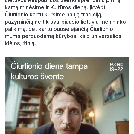
Lietuvos Respublikos Seimo sprendimu pirmą
kartą minėsime ir Kultūros dieną. Įkvėpti
Čiurlionio kartu kursime naują tradiciją,
pažyminčią ne tik svarbiausio lietuvių menininko
palikimą, bet kartu puoselėjančią Čiurlionio
mums perduodamą kūrybos, kaip universalios
idėjos, žinią.