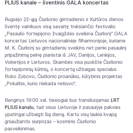
PLIUS kanale – šventinis GALA koncertas
Rugsėjo 22-ąją Čiurlionio gimtadienio ir Kultūros dienos
šventę vainikuos visą savaitę truksiančio festivalio
„Pasaulio fortepijono žvaigždės sveikina Čiurlionį“ GALA
koncertas Lietuvos nacionalinėje filharmonijoje, kuriame
M. K. Čiurlionį su gimtadieniu sveikins net penki pasaulinį
pripažinimą pelnę pianistai iš JAV, Danijos, Lenkijos,
Vokietijos ir Lietuvos. Skambės visa puokštė Čiurlionio
fortepijoninių kūrinių, o koncertą užbaigas specialus
Roko Zubovo, Čiurlionio proanūkio, kūrybinis projektas
„Pokalbis, kurio niekada nebuvo“.
Renginys 19:00 val. tiesiogiai bus transliuojamas
LRT
PLIUS kanalu
, tad visus Lietuvoje ir pasaulyje pakvies
ypatingai užbaigti šią dieną. Kartu visų laukia kvapą
gniaužiantis siurprizas – kosminis Čiurlionio
pasveikinimas.