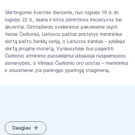
Skirtingomis šventės dienomis, nuo rugsėjo 19 d. iki
rugsėjo 22 d., laukia ir kitos įsimintinos iniciatyvos bei
akcentai. Gimtadienio sveikinimus pakviesime siųsti
tiesiai Čiurlioniui, Lietuvos paštas pristatys menininkui
skirtą pašto ženklų seriją, o Lietuvos bankas – jubiliejui
skirtą proginę monetą, Vyriausybėje bus pagerbti
Čiurlionio atminimo puoselėjimui labiausiai nusipelniusios
asmenybės, o Vilniaus Čiurlionio oro uostas – menininkui
ir visuomenei yra parengęs ypatingą staigmeną.
Daugiau