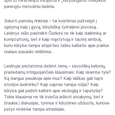
sporto ministerijos inicijuota ir „Kūrybingumo mokyklos“
parengtu metodiniu leidiniu.
Sukurti pamokų rinkiniai – tai kvietimas pažvelgti j
ugdymą kaip j gyvą, kūrybišką tyrinėjimo procesą.
Leidinys siūlo pasitelkti Čiurlionj ne tik kaip dailininką ar
kompozitorių, bet ir kaip mąstytoją ir tautinj simbolj,
kurio kūryba tampa atspirties tašku kalbėtis apie jvairius
realaus pasaulio reiškinius.
Leidinyje pristatoma dešimt temų – savotiškų kelionių,
pradedamų intriguojančiais klausimais: Kaip skamba tyla?
Ką dangus pasakoja apie mus? Kaip laiškas gali tapti
istorijos liudininku? Kaip sapnas tampa vizija? Kaip
kūryba gali padėti kalbėti apie ekologiją ir tapatybę?
Tokie klausimai ne tik kviečia ieškoti atsakymų, bet ir
jtraukia j diskusijas, tyrimus ir kūrybines užduotis, kuriose
patys mokiniai tampa atradėjais.