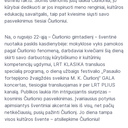
esminiu raktu. Šiomis dienomis jūsų laukia Čiurlioniui, jo
kūrybai dedikuoti ar jos inspiruoti meno renginiai, kultūros
edukacijų savaitgalis, taip pat kviesime siųsti savo
pasveikinimus tiesiai Čiurlioniui.
Na, o rugsėjo 22-ąją – Čiurlionio gimtadienį – šventinė
nuotaika pasklis kasdienybėje: mokyklose vyks pamokos
pagal Čiurlionio fenomeną, darbdaviai kviečiami šią dieną
skirti savo darbuotojų kūrybiškumo ir kultūrinių
kompetencijų ugdymui, LRT KLASIKA transliuos
specialią programą, o dieną užbaigs festivalio „Pasaulio
fortepijono žvaigždės sveikina M. K. Čiurlionį“ GALA
koncertas, tiesiogiai transliuojamas ir per LRT PLIUS
kanalą. Publikos laukia itin intriguojantis siurprizas –
kosminis Čiurlionio pasveikinimas. Įvairiausius potyrius
apimsiantys šventiniai akcentai leis iš visų, net pačių
netikėčiausių, pusių pažinti Čiurlionį. Jo diena tampa
visos kultūros švente – atsiliepkime Čiurlioniui!