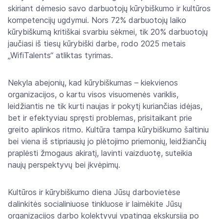
skiriant dėmesio savo darbuotojų kūrybiškumo ir kultūros
kompetencijų ugdymui. Nors 72% darbuotojų laiko
kūrybiškumą kritiškai svarbiu sėkmei, tik 20% darbuotojų
jaučiasi iš tiesų kūrybiški darbe, rodo 2025 metais
„WifiTalents“ atliktas tyrimas.
Nekyla abejonių, kad kūrybiškumas – kiekvienos
organizacijos, o kartu visos visuomenės variklis,
leidžiantis ne tik kurti naujas ir pokytį kuriančias idėjas,
bet ir efektyviau spręsti problemas, prisitaikant prie
greito aplinkos ritmo. Kultūra tampa kūrybiškumo šaltiniu
bei viena iš stipriausių jo plėtojimo priemonių, leidžiančių
praplėsti žmogaus akiratį, lavinti vaizduotę, suteikia
naujų perspektyvų bei įkvėpimų.
Kultūros ir kūrybiškumo diena Jūsų darbovietėse
dalinkitės socialiniuose tinkluose ir laimėkite Jūsų
organizacijos darbo kolektyvui ypatingą ekskursiją po