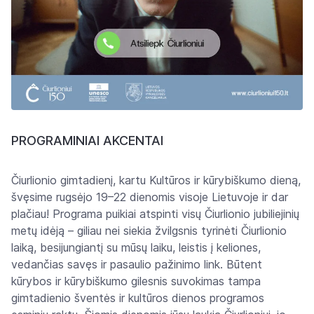
PROGRAMINIAI AKCENTAI
Čiurlionio gimtadienį, kartu Kultūros ir kūrybiškumo dieną,
švęsime rugsėjo 19–22 dienomis visoje Lietuvoje ir dar
plačiau! Programa puikiai atspinti visų Čiurlionio jubiliejinių
metų idėją – giliau nei siekia žvilgsnis tyrinėti Čiurlionio
laiką, besijungiantį su mūsų laiku, leistis į keliones,
vedančias savęs ir pasaulio pažinimo link. Būtent
kūrybos ir kūrybiškumo gilesnis suvokimas tampa
gimtadienio šventės ir kultūros dienos programos