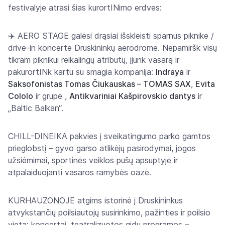
festivalyje atrasi šias kurortINimo erdves:
✈️ AERO STAGE galėsi drąsiai išskleisti sparnus piknike /
drive-in koncerte Druskininkų aerodrome. Nepamiršk visų
tikram piknikui reikalingų atributų, įjunk vasarą ir
pakurortINk kartu su smagia kompanija:
Indraya
ir
Saksofonistas Tomas Čiukauskas – TOMAS SAX
,
Evita
Cololo
ir grupė ,
Antikvariniai Kašpirovskio dantys
ir
„Baltic Balkan“.
CHILL-DINEIKA pakvies į sveikatingumo parko gamtos
prieglobstį – gyvo garso atlikėjų pasirodymai, jogos
užsiėmimai, sportinės veiklos pušų apsuptyje ir
atpalaiduojanti vasaros ramybės oazė.
KURHAUZONOJE atgims istorinė į Druskininkus
atvykstančių poilsiautojų susirinkimo, pažinties ir poilsio
vieta: koncertai, teatralizuotos gidų programos –