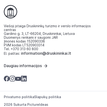
Viešoji įstaiga Druskininkų turizmo ir verslo informacijos
centras
Gardino g. 3, LT-66204, Druskininkai, Lietuva
Duomenys renkami ir saugomi JAR
Įmonės kodas 152090338
PVM kodas LT520903314
Tel. +370 313 60 800
information@druskininkai.lt
El. paštas:
Daugiau informacijos
Privatumo politika
Slapukų politika
2026 Sukurta
PictureIdeas