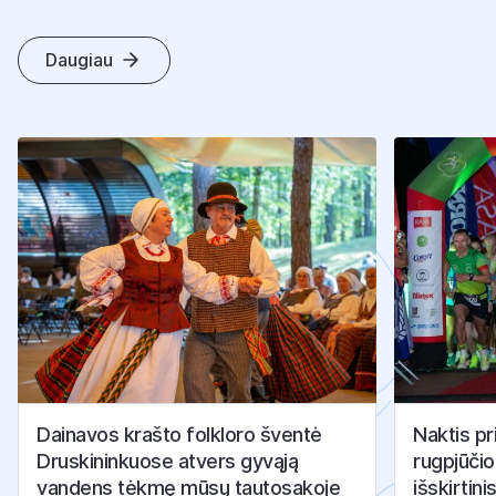
Daugiau
K
I
T
I
S
T
R
A
I
P
S
N
I
A
I
Dainavos krašto folkloro šventė
Naktis pr
Druskininkuose atvers gyvąją
rugpjūčio
vandens tėkmę mūsų tautosakoje
išskirtini