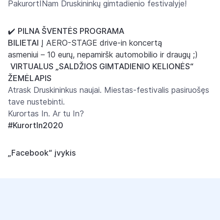
PakurortINam Druskininkų gimtadienio festivalyje!
✔️
PILNA ŠVENTĖS PROGRAMA
BILIETAI
Į AERO-STAGE drive-in koncertą
asmeniui – 10 eurų, nepamiršk automobilio ir draugų ;)
️
VIRTUALUS „SALDŽIOS GIMTADIENIO KELIONĖS“
ŽEMĖLAPIS
Atrask Druskininkus naujai. Miestas-festivalis pasiruošęs
tave nustebinti.
Kurortas In. Ar tu In?
#KurortIn2020
„Facebook“ įvykis