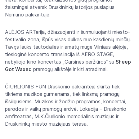
žaismingai atversk Druskininkų istorijos puslapius
Nemuno pakrantėje.
ALĖJOS ARTerija, džiazuojanti ir šurmuliuojanti miesto-
festivalio zona, išpūs visas dulkes nuo kasdienių minčių.
Tavęs lauks tautodailės ir amatų mugė Vilniaus alėjoje,
tiesioginė koncerto transliacija iš AERO STAGE,
nebyliojo kino koncertas „Garsinės peržiūros“ su
Sheep
Got Waxed
pramogų aikštėje ir kiti atradimai.
ČIURLIONIS FUN Druskonio pakrantėje skirta tiek
tikriems muzikos gurmanams, tiek linksmų pramogų
išsiilgusiems. Muzikos ir žodžio programos, koncertai,
parodos ir vaikų pramogų erdvė. Lokacija – Druskonio
amfiteatras, M.K.Čiurlionio memorialinis muziejus ir
Druskininkų miesto muziejaus terasa.