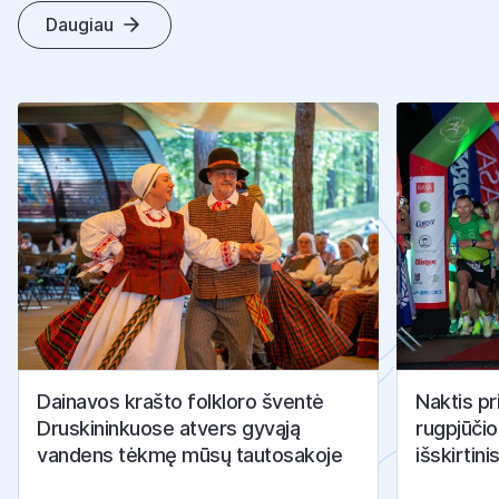
Daugiau
Dainavos krašto folkloro šventė
Naktis pr
Druskininkuose atvers gyvąją
rugpjūčio
vandens tėkmę mūsų tautosakoje
išskirtini