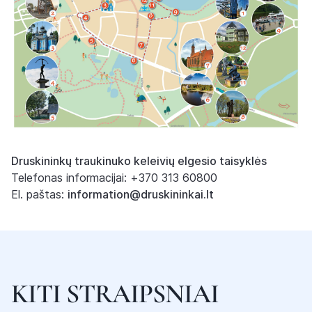
Druskininkų traukinuko keleivių elgesio taisyklės
Telefonas informacijai: +370 313 60800
El. paštas:
information@druskininkai.lt
K
I
T
I
S
T
R
A
I
P
S
N
I
A
I