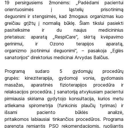
19 persirgusiems žmonėms: „Padėdami pacientui
orientuosimės į ląstelių prisotinimą
deguonimi ir stengsimės, kad žmogaus organizmas kuo
greičiau grįžtų į normalią būklę. Šiam tikslui pasiekti
pasitelksime ir du naujus medicininius
prietaisus: aparatą „RespiCare“, skirtą kvėpavimo
gerinimui, ir Ozono terapijos aparatą,
organizmo įsotinimui deguonimi“, – pasakoja „Eglės
sanatorijos“ direktorius medicinai Arvydas Balčius.
Programą sudaro 5 gydomųjų procedūrų
grupės: kineziterapija, gydomoji vonia, gydomasis
masažas, aparatinės fizioterapijos procedūra ir
relaksacijos procedūra. Į sanatoriją atvykusiam pacientui
pirmiausia skiriama gydytojo konsultacija, kurios metu
atliekama spirometrija (funkcinis plaučių tyrimas) ir
išsami paciento būklės analizė,
pritaikomos labiausiai tinkančios procedūros. Programa
parengta remiantis PSO rekomendacijomis, ruošiantis