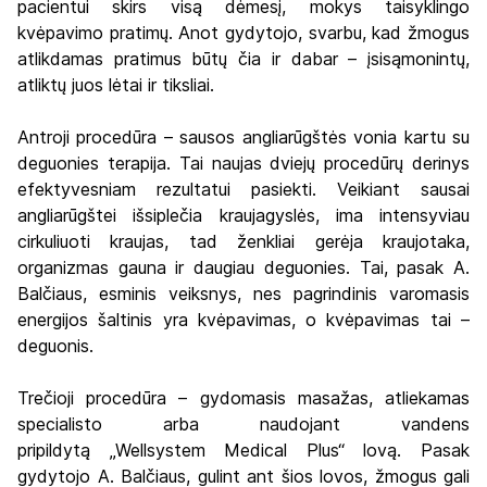
pacientui skirs visą dėmesį, mokys taisyklingo
kvėpavimo pratimų. Anot gydytojo, svarbu, kad žmogus
atlikdamas pratimus būtų čia ir dabar – įsisąmonintų,
atliktų juos lėtai ir tiksliai.
Antroji procedūra – sausos angliarūgštės vonia kartu su
deguonies terapija. Tai naujas dviejų procedūrų derinys
efektyvesniam rezultatui pasiekti. Veikiant sausai
angliarūgštei išsiplečia kraujagyslės, ima intensyviau
cirkuliuoti kraujas, tad ženkliai gerėja kraujotaka,
organizmas gauna ir daugiau deguonies. Tai, pasak A.
Balčiaus, esminis veiksnys, nes pagrindinis varomasis
energijos šaltinis yra kvėpavimas, o kvėpavimas tai –
deguonis.
Trečioji procedūra – gydomasis masažas, atliekamas
specialisto arba naudojant vandens
pripildytą „Wellsystem Medical Plus“ lovą. Pasak
gydytojo A. Balčiaus, gulint ant šios lovos, žmogus gali