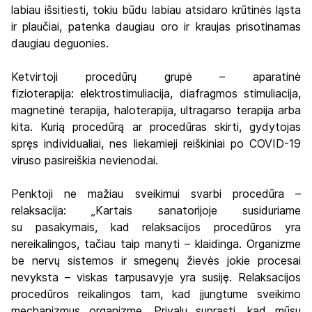
labiau išsitiesti, tokiu būdu labiau atsidaro krūtinės ląsta
ir plaučiai, patenka daugiau oro ir kraujas prisotinamas
daugiau deguonies.
Ketvirtoji procedūrų grupė – aparatinė
fizioterapija: elektrostimuliacija, diafragmos stimuliacija,
magnetinė terapija, haloterapija, ultragarso terapija arba
kita. Kurią procedūrą ar procedūras skirti, gydytojas
spręs individualiai, nes liekamieji reiškiniai po COVID-19
viruso pasireiškia nevienodai.
Penktoji ne mažiau sveikimui svarbi procedūra –
relaksacija: „Kartais sanatorijoje susiduriame
su pasakymais, kad relaksacijos procedūros yra
nereikalingos, tačiau taip manyti – klaidinga. Organizme
be nervų sistemos ir smegenų žievės jokie procesai
nevyksta – viskas tarpusavyje yra susiję. Relaksacijos
procedūros reikalingos tam, kad įjungtume sveikimo
mechanizmus organizme. Privalu suprasti, kad mūsų