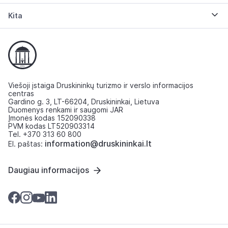
Kita
Viešoji įstaiga Druskininkų turizmo ir verslo informacijos
centras
Gardino g. 3, LT-66204, Druskininkai, Lietuva
Duomenys renkami ir saugomi JAR
Įmonės kodas 152090338
PVM kodas LT520903314
Tel. +370 313 60 800
information@druskininkai.lt
El. paštas:
Daugiau informacijos