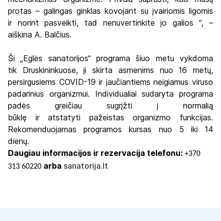
protas – galingas ginklas kovojant su įvairiomis ligomis
ir norint pasveikti, tad nenuvertinkite jo galios “, –
aiškina A. Balčius.
Ši „Eglės sanatorijos“ programa šiuo metu vykdoma
tik Druskininkuose, ji skirta asmenims nuo 16 metų,
persirgusiems COVID-19 ir jaučiantiems neigiamus viruso
padarinius organizmui. Individualiai sudaryta programa
padės greičiau sugrįžti į normalią
būklę ir atstatyti pažeistas organizmo funkcijas.
Rekomenduojamas programos kursas nuo 5 iki 14
dienų.
Daugiau informacijos ir rezervacija telefonu:
+370
arba
sanatorija.lt
313 60220