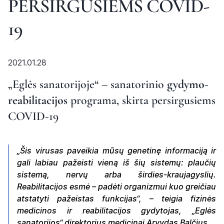
PERSIRGUSIEMS COVID-
19
2021.01.28
„Eglės sanatorijoje“ – sanatorinio
gydymo-
reabilitacijos
programa, skirta persirgusiems
COVID-19
„Šis virusas paveikia mūsų genetinę informaciją ir
gali labiau pažeisti vieną iš šių sistemų: plaučių
sistemą, nervų arba širdies-kraujagyslių.
Reabilitacijos esmė – padėti organizmui kuo greičiau
atstatyti pažeistas funkcijas“, – teigia fizinės
medicinos ir reabilitacijos gydytojas, „Eglės
sanatorijos“ direktorius medicinai Arvydas Balčius.