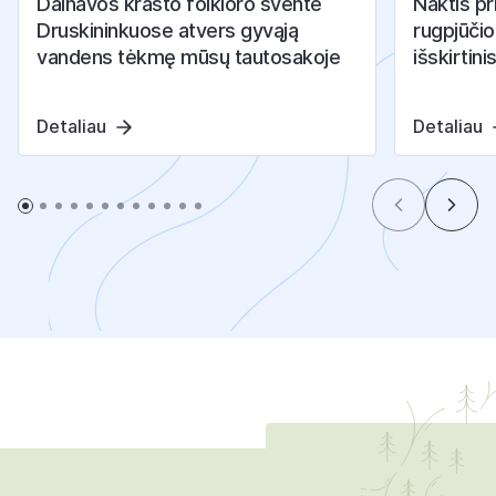
Dainavos krašto folkloro šventė
Naktis pr
Druskininkuose atvers gyvąją
rugpjūčio
vandens tėkmę mūsų tautosakoje
išskirtini
Detaliau
Detaliau