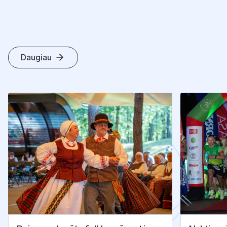
Daugiau
K
I
T
I
S
T
R
A
I
P
S
N
I
A
I