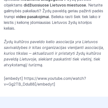
objektams
didžiuosiuose Lietuvos miestuose
. Neturite
galimybės pakeliauti? Žydų paveldą geriau pažinti padės
trumpi
video pasakojimai.
Belieka rasti šiek tiek laiko ir
leistis į kelionę įdomiausias Lietuvos žydų istorijos
keliais.
Žydų kultūros paveldo kelio asociacija yra Lietuvos
savivaldybes ir kitas organizacijas vienijanti asociacija,
kurios tikslas ‒ aktualizuoti ir pristatyti žydų kultūros
paveldą Lietuvoje, siekiant paskatinti tiek vietinį, tiek
atvykstamąjį turizmą.
[embedyt] https://www.youtube.com/watch?
v=Gg2TB_Ddu88[/embedyt]