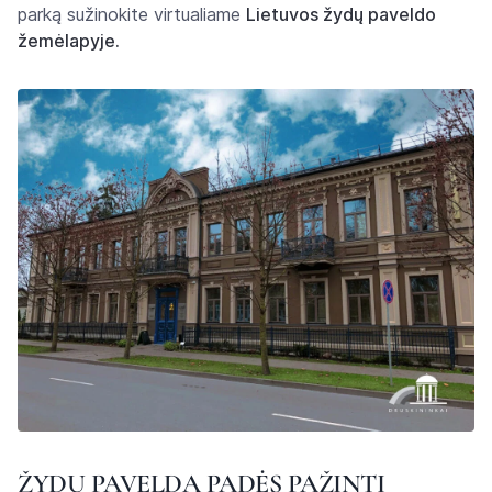
parką sužinokite virtualiame
Lietuvos žydų paveldo
žemėlapyje.
ŽYDŲ PAVELDĄ PADĖS PAŽINTI