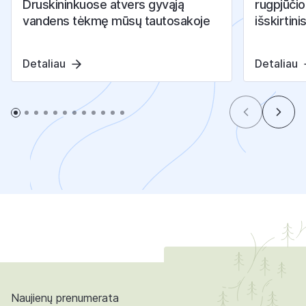
Druskininkuose atvers gyvąją
rugpjūčio
vandens tėkmę mūsų tautosakoje
išskirtini
Detaliau
Detaliau
Naujienų prenumerata