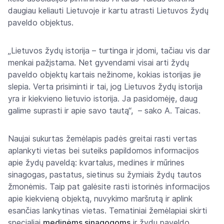
daugiau keliauti Lietuvoje ir kartu atrasti Lietuvos žydų
paveldo objektus.
„Lietuvos žydų istorija – turtinga ir įdomi, tačiau vis dar
menkai pažįstama. Net gyvendami visai arti žydų
paveldo objektų kartais nežinome, kokias istorijas jie
slepia. Verta prisiminti ir tai, jog Lietuvos žydų istorija
yra ir kiekvieno lietuvio istorija. Ja pasidomėję, daug
galime suprasti ir apie savo tautą“, – sako A. Taicas.
Naujai sukurtas žemėlapis padės greitai rasti vertas
aplankyti vietas bei suteiks papildomos informacijos
apie žydų paveldą: kvartalus, medines ir mūrines
sinagogas, pastatus, sietinus su žymiais žydų tautos
žmonėmis. Taip pat galėsite rasti istorinės informacijos
apie kiekvieną objektą, nuvykimo maršrutą ir aplink
esančias lankytinas vietas. Tematiniai žemėlapiai skirti
specialiai
medinėms sinagogoms
ir žydų paveldo