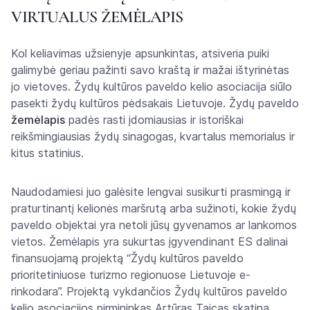
VIRTUALUS ŽEMĖLAPIS
Kol keliavimas užsienyje apsunkintas, atsiveria puiki
galimybė geriau pažinti savo kraštą ir mažai ištyrinėtas
jo vietoves. Žydų kultūros paveldo kelio asociacija siūlo
pasekti žydų kultūros pėdsakais Lietuvoje. Žydų paveldo
žemėlapis
padės rasti įdomiausias ir istoriškai
reikšmingiausias žydų sinagogas, kvartalus memorialus ir
kitus statinius.
Naudodamiesi juo galėsite lengvai susikurti prasmingą ir
praturtinantį kelionės maršrutą arba sužinoti, kokie žydų
paveldo objektai yra netoli jūsų gyvenamos ar lankomos
vietos. Žemėlapis yra sukurtas įgyvendinant ES dalinai
finansuojamą projektą “Žydų kultūros paveldo
prioritetiniuose turizmo regionuose Lietuvoje e-
rinkodara”. Projektą vykdančios Žydų kultūros paveldo
kelio asociacijos pirmininkas Artūras Taicas skatina