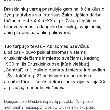
Druskininkų vardą pasaulyje garsina iš čia kilusio
žydų tautybės skulptoriaus Žako Lipšico darbai,
tačiau mieste XIX a.-XX a. pr. Žakas Lipšicas
tebuvo vienas iš daugelio berniukų, svajojančių
apie plataus pasaulio galimybes.
Tuo tarpu jo tėvas – Abraomas Šaevičius
Lipšicas – buvo puikiai žinomas visiems
druskininkiečiams ir miesto svečiams, kadangi
1909 m. jis Druskininkuose įkūrė viešbutį
„Central“, kurį galime pamatyti mieste ir šiandien
– Šv. Jokūbo g. 22 su išsaugota autentiška
architektūra ir išorės dekoru lankytojus vilioja XX
a. pradžią menantis
.
viešbutis
Daugiau apie Druskininkų žydų paveldą, Ž. Lipšico
memorialinį muziejų, Ž. Lipšico Druskininkų skulptūrų