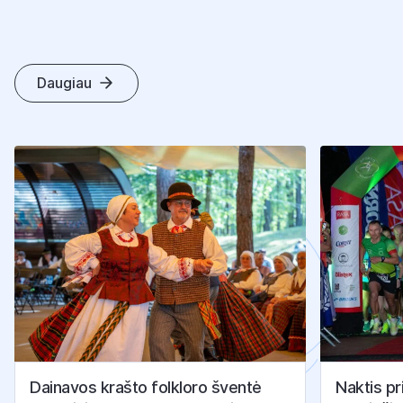
Daugiau
K
I
T
I
S
T
R
A
I
P
S
N
I
A
I
Dainavos krašto folkloro šventė
Naktis pr