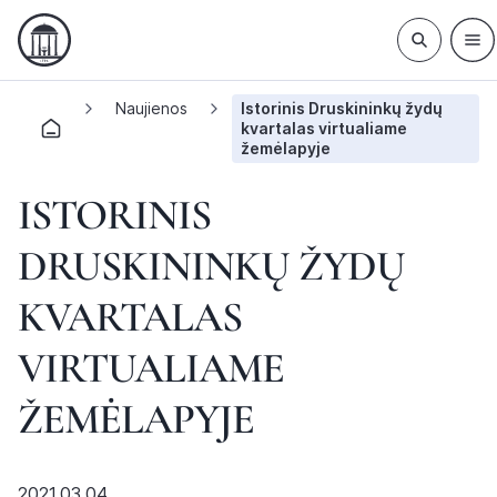
Naujienos
Istorinis Druskininkų žydų
kvartalas virtualiame
žemėlapyje
ISTORINIS
DRUSKININKŲ ŽYDŲ
KVARTALAS
VIRTUALIAME
ŽEMĖLAPYJE
2021.03.04