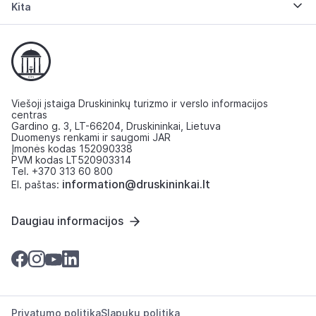
Kita
Viešoji įstaiga Druskininkų turizmo ir verslo informacijos
centras
Gardino g. 3, LT-66204, Druskininkai, Lietuva
Duomenys renkami ir saugomi JAR
Įmonės kodas 152090338
PVM kodas LT520903314
Tel. +370 313 60 800
information@druskininkai.lt
El. paštas:
Daugiau informacijos
Privatumo politika
Slapukų politika