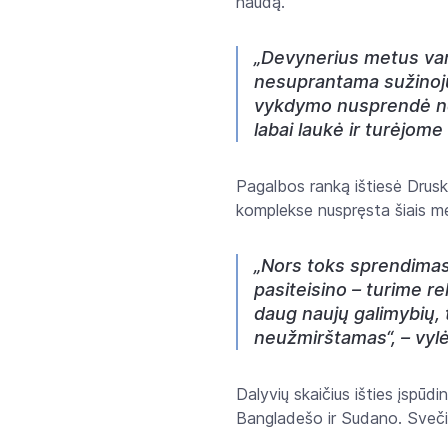
naudą.
„Devynerius metus var
nesuprantama sužinojus
vykdymo nusprendė nebe
labai laukė ir turėjome
Pagalbos ranką ištiesė Drusk
komplekse nuspręsta šiais me
„Nors toks sprendimas i
pasiteisino – turime re
daug naujų galimybių, t
neužmirštamas“, – vylė
Dalyvių skaičius išties įspūdi
Bangladešo ir Sudano. Svečia