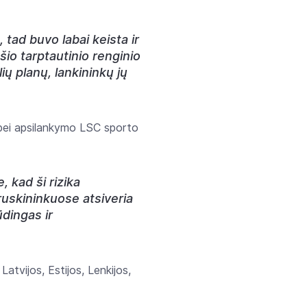
ad buvo labai keista ir
io tarptautinio renginio
ų planų, lankininkų jų
 bei apsilankymo LSC sporto
 kad ši rizika
Druskininkuose atsiveria
ūdingas ir
Latvijos, Estijos, Lenkijos,