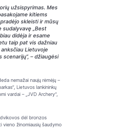
torių užsispyrimas. Mes
 pasakojame kitiems
pradėjo skleisti ir mūsų
urie sudalyvavę „Best
abiau didėja ir esame
tu taip pat vis dažniau
a anksčiau Lietuvoje
 scenarijų“, – džiaugėsi
ideda nemažai naujų rėmėjų –
arkas“, Lietuvos lankininkų
nomi vardai – „JVD Archery“,
ir dvikovos dėl bronzos
uti vieno žinomiausių šaudymo