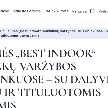
aldybė
Žaliosios erdvės
Pažink kurortą
Renginiai
Poils
ubiliejinės „Best Indoor“ lankininkų varžybos Druskininkuose – s
ituluotomis pavardėmis
NĖS „BEST INDOOR“
NKŲ VARŽYBOS
NKUOSE – SU DALYV
 IR TITULUOTOMIS
MIS