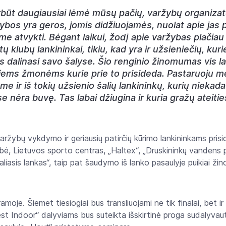
rbūt daugiausiai lėmė mūsų pačių, varžybų organiza
ybos yra geros, jomis didžiuojamės, nuolat apie jas
me atvykti. Bėgant laikui, žodį apie varžybas plačiau 
kitų klubų lankininkai, tikiu, kad yra ir užsieniečių, k
is dalinasi savo šalyse. Šio renginio žinomumas vis l
isiems žmonėms kurie prie to prisideda. Pastaruoju me
e ir iš tokių užsienio šalių lankininkų, kurių niekad
nėra buvę. Tas labai džiugina ir kuria gražų ateities
varžybų vykdymo ir geriausių patirčių kūrimo lankininkams pris
bė, Lietuvos sporto centras, „Haltex“, „Druskininkų vandens p
aliasis lankas“, taip pat šaudymo iš lanko pasaulyje puikiai ži
amoje. Šiemet tiesiogiai bus transliuojami ne tik finalai, bet 
est Indoor“ dalyviams bus suteikta išskirtinė proga sudalyva