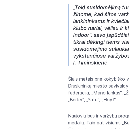
„Tokį susidomėjimą tu
žinome, kad šitos varž
lankininkams ir kviečia
klubo nariai, vėliau ir 
Indoor“, savo įspūdžia
tikrai dėkingi tiems v
susidomėjimo sulaukiam
vykstančiose varžybose 
I. Timinskienė.
Šiais metais prie kokybiško 
Druskininkų miesto savivaldy
federacija, „Mano lankas“, „Ž
„Beiter“, „Yate“, „Hoyt“.
Naujovių bus ir varžybų progr
medalių. Taip pat visiems „B