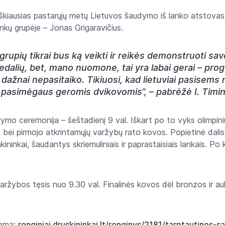
yškiausias pastarųjų metų Lietuvos šaudymo iš lanko atstovas,
nkų grupėje – Jonas Grigaravičius.
grupių tikrai bus ką veikti ir reikės demonstruoti sa
medalių, bet, mano nuomone, tai yra labai gerai – pro
s dažnai nepasitaiko. Tikiuosi, kad lietuviai pasisems
 pasimėgaus geromis dvikovomis“, – pabrėžė I. Timi
o ceremonija – šeštadienį 9 val. Iškart po to vyks olimpinių la
s bei pirmojo atkrintamųjų varžybų rato kovos. Popietinė dalis
ninkai, šaudantys skriemuliniais ir paprastaisiais lankais. Po k
ržybos tęsis nuo 9.30 val. Finalinės kovos dėl bronzos ir a
rama:
renginiai.druskininkai.lt/renginys/2181/tarptautines