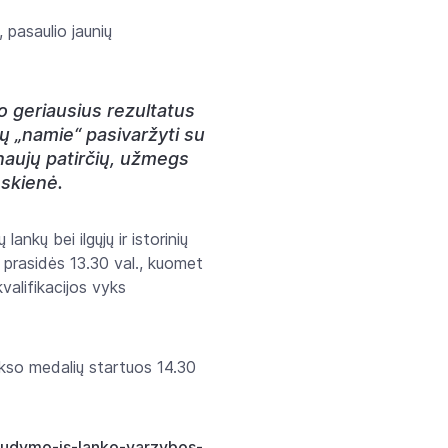
 pasaulio jaunių
vo geriausius rezultatus
gų „namie“ pasivaržyti su
 naujų patirčių, užmegs
nskienė.
nkų bei ilgųjų ir istorinių
 prasidės 13.30 val., kuomet
valifikacijos vyks
ukso medalių startuos 14.30
-saudymo-is-lanko-varzybos-