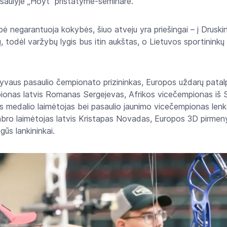
asaulyje „Hoyt“ pristatyme-seminare.
ė negarantuoja kokybės, šiuo atveju yra priešingai – į Drusk
kų, todėl varžybų lygis bus itin aukštas, o Lietuvos sportininkų
yvaus pasaulio čempionato prizininkas, Europos uždarų pata
ionas latvis Romanas Sergejevas, Afrikos vicečempionas iš S
medalio laimėtojas bei pasaulio jaunimo vicečempionas lenk
ro laimėtojas latvis Kristapas Novadas, Europos 3D pirmenyb
ėgūs lankininkai.