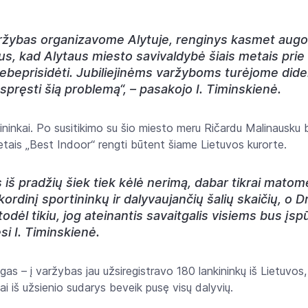
žybas organizavome Alytuje, renginys kasmet augo, t
, kad Alytaus miesto savivaldybė šiais metais prie š
prisidėti. Jubiliejinėms varžyboms turėjome dideli
 spręsti šią problemą“, – pasakojo I. Timinskienė.
ininkai. Po susitikimo su šio miesto meru Ričardu Malinausku
tais „Best Indoor“ rengti būtent šiame Lietuvos kurorte.
š pradžių šiek tiek kėlė nerimą, dabar tikrai matome,
kordinį sportininkų ir dalyvaujančių šalių skaičių, o 
odėl tikiu, jog ateinantis savaitgalis visiems bus įsp
si I. Timinskienė.
ngas – į varžybas jau užsiregistravo 180 lankininkų iš Lietuvos, 
i iš užsienio sudarys beveik pusę visų dalyvių.