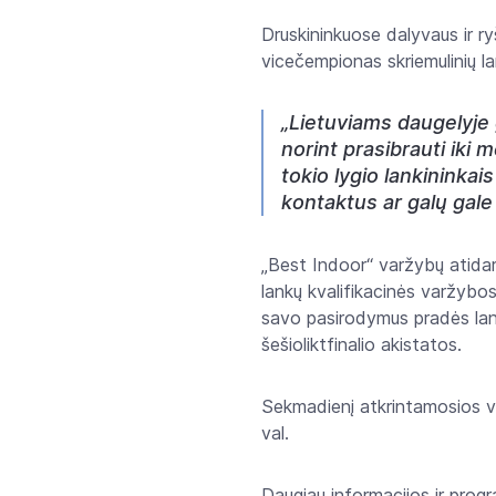
Druskininkuose dalyvaus ir r
vicečempionas skriemulinių la
„Lietuviams daugelyje 
norint prasibrauti iki 
tokio lygio lankininkai
kontaktus ar galų gale
„Best Indoor“ varžybų atidarym
lankų kvalifikacinės varžybo
savo pasirodymus pradės lanki
šešioliktfinalio akistatos.
Sekmadienį atkrintamosios va
val.
Daugiau informacijos ir prog