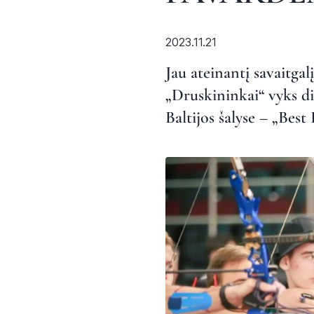
2023.11.21
Jau ateinantį savaitga
„Druskininkai“ vyks di
Baltijos šalyse – „Best