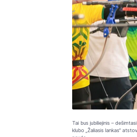
Tai bus jubiliejinis – dešimta
klubo „Žaliasis lankas“ atsto