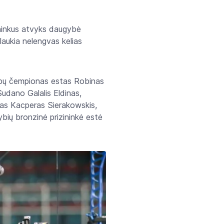
ininkus atvyks daugybė
 laukia nelengvas kelias
lpų čempionas estas Robinas
udano Galalis Eldinas,
as Kacperas Sierakowskis,
ių bronzinė prizininkė estė