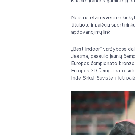
iš lanko įrangos gamintojų p
Nors neretai gyvenime kiekyb
tituluotų ir pajėgių sportinin
apdovanojimų link.
„Best Indoor“ varžybose dal
Jaatma, pasaulio jaunių čemp
Europos čempionato bronzos 
Europos 3D čempionato sidab
Inde Sirkel-Suviste ir kiti paj