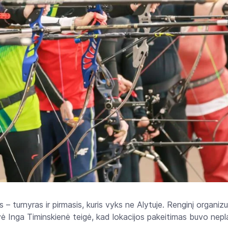
sis – turnyras ir pirmasis, kuris vyks ne Alytuje. Renginį organi
vė Inga Timinskienė teigė, kad lokacijos pakeitimas buvo nepla