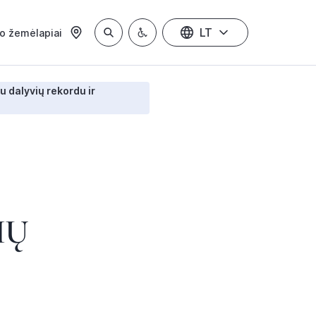
LT
io žemėlapiai
u dalyvių rekordu ir
IŲ