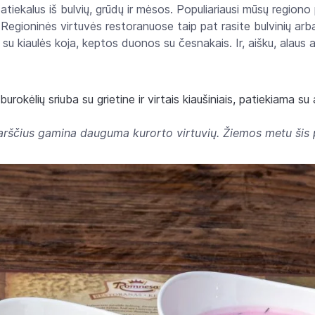
atiekalus iš bulvių, grūdų ir mėsos. Populiariausi mūsų regiono p
s. Regioninės virtuvės restoranuose taip pat rasite bulvinių arba 
ų su kiaulės koja, keptos duonos su česnakais. Ir, aišku, alaus 
i burokėlių sriuba su grietine ir virtais kiaušiniais, patiekiama 
arščius gamina dauguma kurorto virtuvių. Žiemos metu šis p