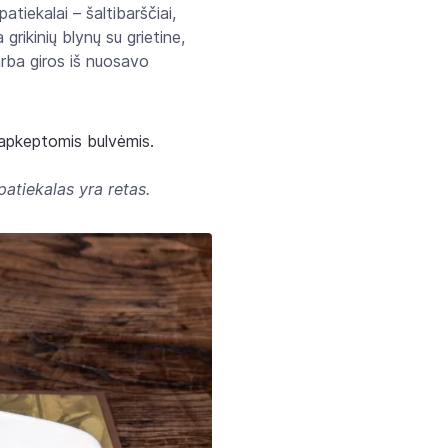
atiekalai – šaltibarščiai,
grikinių blynų su grietine,
arba giros iš nuosavo
su apkeptomis bulvėmis.
atiekalas yra retas.