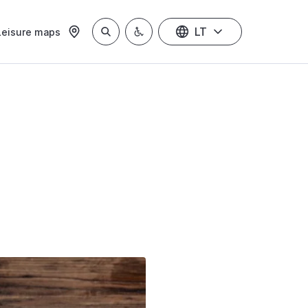
LT
Leisure maps