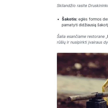
Skilandžio rasite Druskinin
Šakotis:
eglės formos dese
pamatyti didžiausią šakotį
Šalia esančiame restorane „
rūšių ir nusipirkti įvairaus 