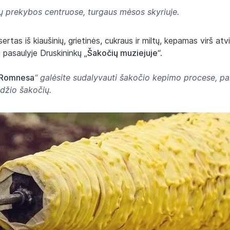
kų prekybos centruose, turgaus mėsos skyriuje.
rtas iš kiaušinių, grietinės, cukraus ir miltų, kepamas virš at
 pasaulyje Druskininkų „
Šakočių muziejuje
“.
Romnesa
“ galėsite sudalyvauti šakočio kepimo procese, pa
dydžio šakočių.