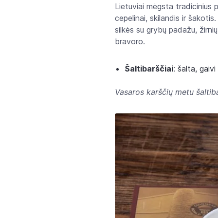
Lietuviai mėgsta tradicinius p
cepelinai, skilandis ir šakoti
silkės su grybų padažu, žirni
bravoro.
Šaltibarščiai
: šalta, gaiv
Vasaros karščių metu šaltib