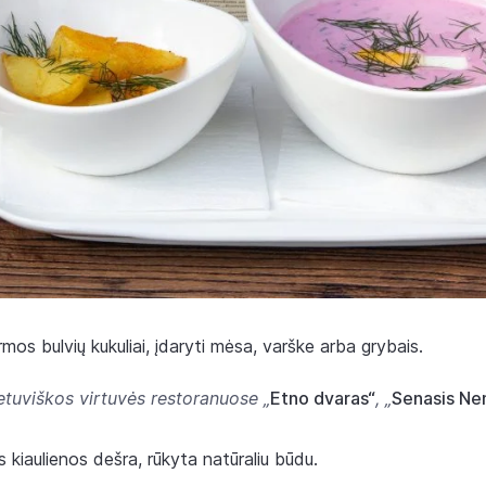
rmos bulvių kukuliai, įdaryti mėsa, varške arba grybais.
etuviškos virtuvės restoranuose „
Etno dvaras“
, „
Senasis N
 kiaulienos dešra, rūkyta natūraliu būdu.