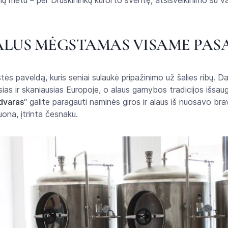
nčių metu – per Druskininkų kurorto šventę, atsisveikinimo su v
ALUS MĖGSTAMAS VISAME PAS
stės paveldą, kuris seniai sulaukė pripažinimo už šalies ribų. 
sias ir skaniausias Europoje, o alaus gamybos tradicijos išsau
dvaras
“ galite paragauti naminės giros ir alaus iš nuosavo bra
ona, įtrinta česnaku.