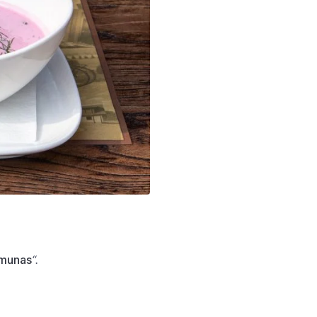
emunas
“.