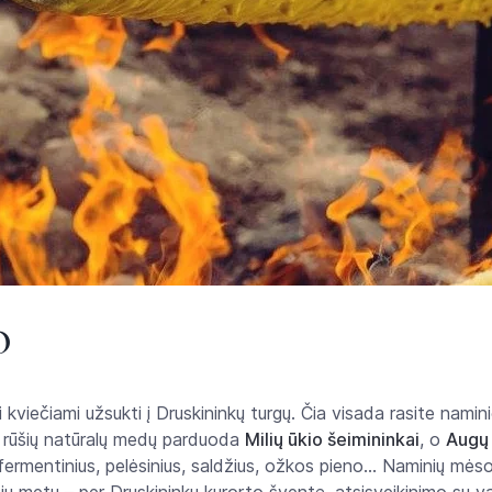
O
kviečiami užsukti į Druskininkų turgų. Čia visada rasite namini
sų rūšių natūralų medų parduoda
Milių ūkio šeimininkai
, o
Augų 
ermentinius, pelėsinius, saldžius, ožkos pieno… Naminių mėsos