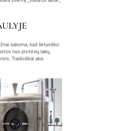
asara šventę „Vasaros aidai“,
AULYJE
Dažnai sakoma, kad lietuviško
gotos nuo protėvių laikų.
voro. Tradiciškai alus