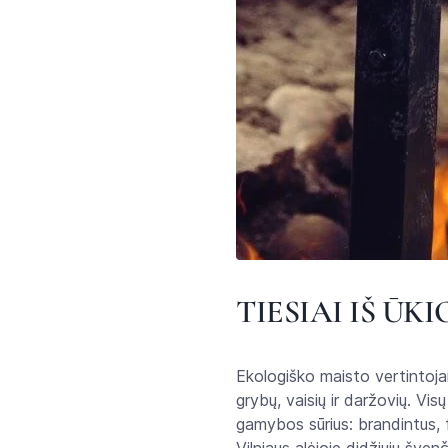
TIESIAI IŠ ŪKI
Ekologiško maisto vertintojai 
grybų, vaisių ir daržovių. Vi
gamybos sūrius: brandintus, f