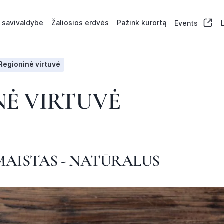
 savivaldybė
Žaliosios erdvės
Pažink kurortą
Events
Regioninė virtuvė
NĖ VIRTUVĖ
MAISTAS - NATŪRALUS