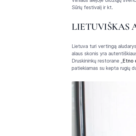
Vilniaus alėjoje didžiųjų šve
Sūrių festivalį ir kt.
LIETUVIŠKAS 
Lietuva turi vertingą aludary
alaus skonis yra autentiškiau
Druskininkų restorane „
Etno 
patiekiamas su kepta rugių du