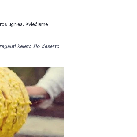
viros ugnies. Kviečiame
ragauti kelet
o šio deserto