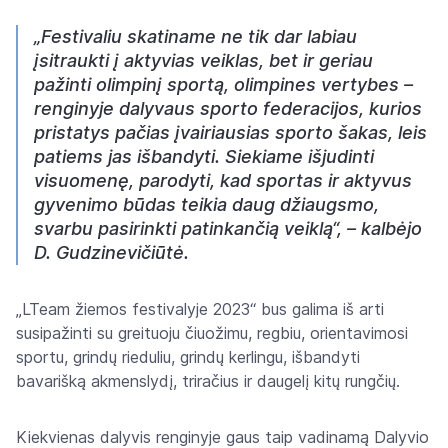
„Festivaliu skatiname ne tik dar labiau
įsitraukti į aktyvias veiklas, bet ir geriau
pažinti olimpinį sportą, olimpines vertybes –
renginyje dalyvaus sporto federacijos, kurios
pristatys pačias įvairiausias sporto šakas, leis
patiems jas išbandyti. Siekiame išjudinti
visuomenę, parodyti, kad sportas ir aktyvus
gyvenimo būdas teikia daug džiaugsmo,
svarbu pasirinkti patinkančią veiklą“, – kalbėjo
D. Gudzinevičiūtė.
„LTeam žiemos festivalyje 2023“ bus galima iš arti
susipažinti su greituoju čiuožimu, regbiu, orientavimosi
sportu, grindų rieduliu, grindų kerlingu, išbandyti
bavarišką akmenslydį, triračius ir daugelį kitų rungčių.
Kiekvienas dalyvis renginyje gaus taip vadinamą Dalyvio