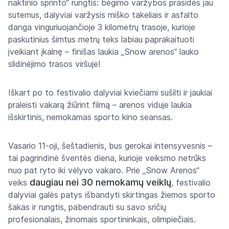
naktinio sprinto“ rungtis: bėgimo varžybos prasidės jau
sutemus, dalyviai varžysis miško takeliais ir asfalto
danga vinguriuojančioje 3 kilometrų trasoje, kurioje
paskutinius šimtus metrų teks labiau paprakaituoti
įveikiant įkalnę – finišas laukia „Snow arenos“ lauko
slidinėjimo trasos viršuje!
Iškart po to festivalio dalyviai kviečiami sušilti ir jaukiai
praleisti vakarą žiūrint filmą – arenos viduje laukia
išskirtinis, nemokamas sporto kino seansas.
Vasario 11-oji, šeštadienis, bus gerokai intensyvesnis –
tai pagrindinė šventės diena, kurioje veiksmo netrūks
nuo pat ryto iki vėlyvo vakaro. Prie „Snow Arenos“
daugiau nei 30 nemokamų veiklų
veiks
, festivalio
dalyviai galės patys išbandyti skirtingas žiemos sporto
šakas ir rungtis, pabendrauti su savo sričių
profesionalais, žinomais sportininkais, olimpiečiais.