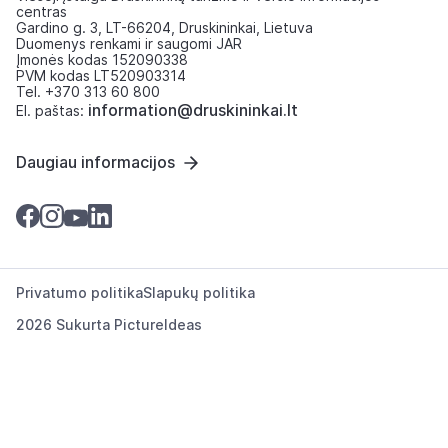
centras
Gardino g. 3, LT-66204, Druskininkai, Lietuva
Duomenys renkami ir saugomi JAR
Įmonės kodas 152090338
PVM kodas LT520903314
Tel. +370 313 60 800
information@druskininkai.lt
El. paštas:
Daugiau informacijos
Privatumo politika
Slapukų politika
2026 Sukurta
PictureIdeas