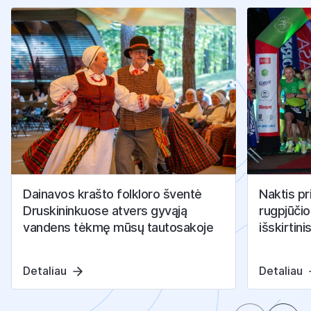
Dainavos krašto folkloro šventė
Naktis pr
Druskininkuose atvers gyvąją
rugpjūčio
vandens tėkmę mūsų tautosakoje
išskirtini
Detaliau
Detaliau