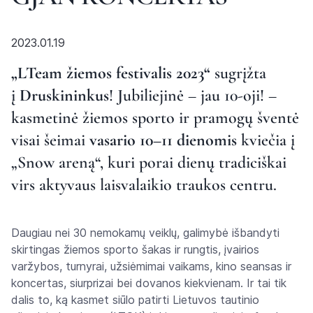
2023.01.19
„LTeam žiemos festivalis 2023“
sugrįžta
į
Druskininkus
! Jubiliejinė – jau 10-oji! –
kasmetinė žiemos sporto ir pramogų šventė
visai šeimai
vasario 10–11 dienomis
kviečia į
„Snow areną“, kuri porai dienų tradiciškai
virs aktyvaus laisvalaikio traukos centru.
Daugiau nei 30 nemokamų veiklų, galimybė išbandyti
skirtingas žiemos sporto šakas ir rungtis, įvairios
varžybos, turnyrai, užsiėmimai vaikams, kino seansas ir
koncertas, siurprizai bei dovanos kiekvienam. Ir tai tik
dalis to, ką kasmet siūlo patirti Lietuvos tautinio