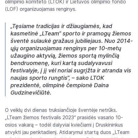
olimpinio komiteto (LTOK) ir Lietuvos olimpinio fondo
(LOF) organizuojamas renginys.
„Tęsiame tradicijas ir džiaugiamės, kad
kasmetinė „LTeam“ sporto ir pramogų žiemos
šventė sulaukė gražaus jubiliejaus. Nuo 2014-
ųjų organizuojamas renginys per 10-metų
užaugino aktyvią, žiemos sportą mylinčią
bendruomenę, kuri kartą sudalyvavusi
festivalyje, į jį vėl noriai sugrįžta ir atranda vis
naujas sporto rungtis“, – sako LTOK
prezidentė, olimpinė čempionė Daina
Gudzinevičiūtė.
O veiklų dvi dienas truksiančioje šventėje netrūks.
„LTeam žiemos festivalis 2023“ prasidės vasario 10-
osios vakarą – todėl dalyviai kviečiami į Druskininkus
atvykti jau penktadienį. Atidarymui startą duos „LTeam