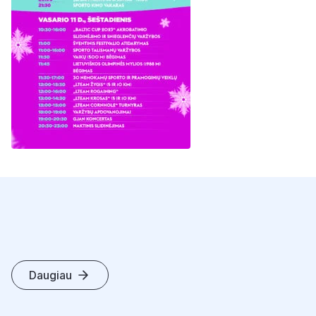
Daugiau
K
I
T
I
S
T
R
A
I
P
S
N
I
A
I