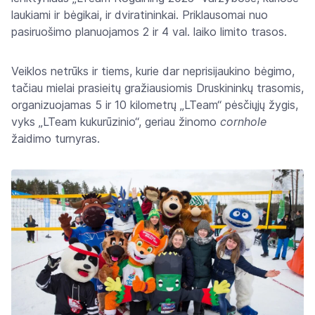
laukiami ir bėgikai, ir dviratininkai. Priklausomai nuo
pasiruošimo planuojamos 2 ir 4 val. laiko limito trasos.
Veiklos netrūks ir tiems, kurie dar neprisijaukino bėgimo,
tačiau mielai prasieitų gražiausiomis Druskininkų trasomis,
organizuojamas 5 ir 10 kilometrų „LTeam“ pėsčiųjų žygis,
vyks „LTeam kukurūzinio“, geriau žinomo
cornhole
žaidimo turnyras.