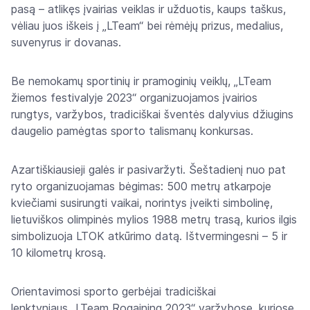
pasą – atlikęs įvairias veiklas ir užduotis, kaups taškus,
vėliau juos iškeis į „LTeam“ bei rėmėjų prizus, medalius,
suvenyrus ir dovanas.
Be nemokamų sportinių ir pramoginių veiklų, „LTeam
žiemos festivalyje 2023“ organizuojamos įvairios
rungtys, varžybos, tradiciškai šventės dalyvius džiugins
daugelio pamėgtas sporto talismanų konkursas.
Azartiškiausieji galės ir pasivaržyti. Šeštadienį nuo pat
ryto organizuojamas bėgimas: 500 metrų atkarpoje
kviečiami susirungti vaikai, norintys įveikti simbolinę,
lietuviškos olimpinės mylios 1988 metrų trasą, kurios ilgis
simbolizuoja LTOK atkūrimo datą. Ištvermingesni – 5 ir
10 kilometrų krosą.
Orientavimosi sporto gerbėjai tradiciškai
lenktyniaus „LTeam Rogaining 2023“ varžybose, kuriose