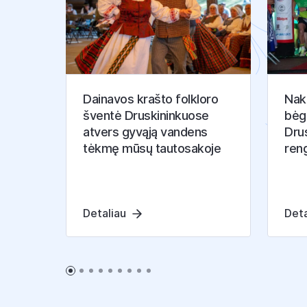
Dainavos krašto folkloro
Nakt
šventė Druskininkuose
bėg
atvers gyvąją vandens
Drus
tėkmę mūsų tautosakoje
ren
Detaliau
Deta