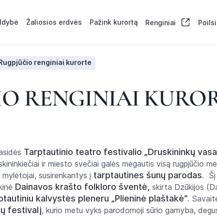
aldybė
Žaliosios erdvės
Pažink kurortą
Renginiai
Poils
Rugpjūčio renginiai kurorte
IO RENGINIAI KURO
Tarptautinio teatro festivalio „Druskininkų v
rasidės
skininkiečiai ir miesto svečiai galės mėgautis visą rugpjūčio m
tarptautines šunų parodas
 mylėtojai, susirenkantys į
. Šį
Dainavos krašto folkloro šventė,
ikinė
skirta Dzūkijos (
ptautiniu kalvystės pleneru „Plieninė plaštakė“
. Savait
ių festivalį
, kurio metu vyks parodomoji sūrio gamyba, degus