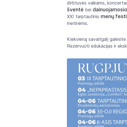
dirbtuvės vaikams, koncertas
šventė
dainuojamosio
bei
menų festiv
XXI tarptautinis
metinėms.
Kiekvieną savaitgalį galėsite 
Rezervuoti edukacijas ir eksk