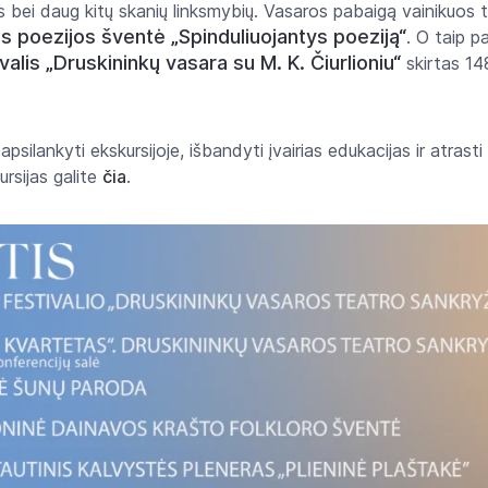
 bei daug kitų skanių linksmybių. Vasaros pabaigą vainikuos 
s poezijos šventė „Spinduliuojantys poeziją“
. O taip p
alis „Druskininkų vasara su M. K. Čiurlioniu“
skirtas 14
apsilankyti ekskursijoje, išbandyti įvairias edukacijas ir atrasti
ursijas galite
čia
.