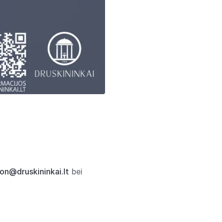
on@druskininkai.lt
bei