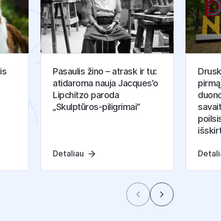
is
Pasaulis žino – atrask ir tu:
Druski
atidaroma nauja Jacques’o
pirmą
Lipchitzo paroda
duono
„Skulptūros-piligrimai“
savai
poilsi
išskir
Detaliau
Detal