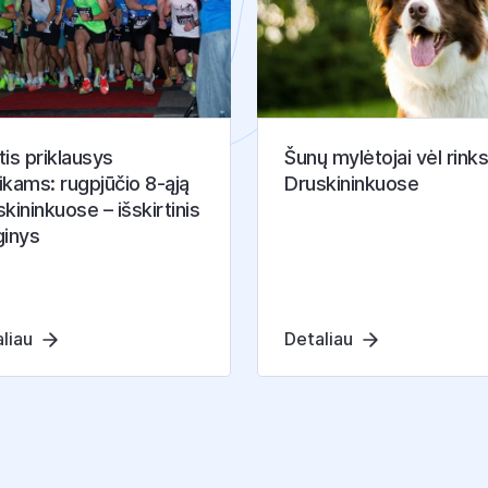
is priklausys
Šunų mylėtojai vėl rinks
ikams: rugpjūčio 8-ąją
Druskininkuose
kininkuose – išskirtinis
ginys
liau
Detaliau