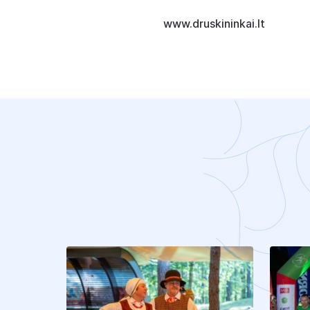
www.druskininkai.lt
K
I
T
I
S
T
R
A
I
P
S
N
I