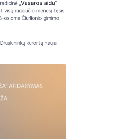
„Vasaros aidų“
tradicinė
at visą rugpjūčio mėnesį tęsis
8-osioms Čiurlionio gimimo
 Druskininkų kurortą naujai.