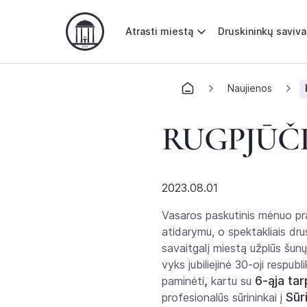
Atrasti miestą
Druskininkų saviv
Naujienos
RUGPJŪČ
2023.08.01
Vasaros paskutinis mėnuo p
atidarymu, o spektakliais dru
savaitgalį miestą užplūs šunų
vyks jubiliejinė 30-oji respubl
,
6-ąja tar
paminėti
kartu su
Sūr
profesionalūs sūrininkai į