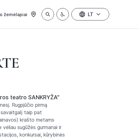
LT
io žemėlapiai
RTE
asaros teatro SANKRYŽA“
ėnesį. Rugpjūčio pirmą
 savaitgalį taip pat
Dainavos) krašto metams
e vėliau sugūžės gurmanai ir
tacijos, konkursai, kūrybinės