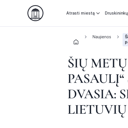
Atrasti miestą
Druskininkų
Naujienos
Š
p
ŠIŲ METŲ
PASAULĮ“
DVASIA: S
LIETUVI