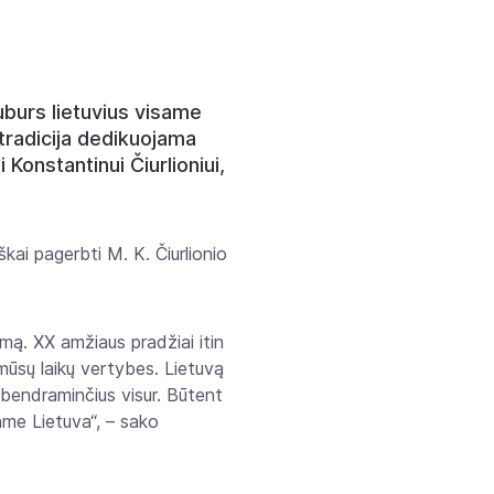
uburs lietuvius visame
i tradicija dedikuojama
 Konstantinui Čiurlioniui,
škai pagerbti M. K. Čiurlionio
mą. XX amžiaus pradžiai itin
 mūsų laikų vertybes. Lietuvą
ą bendraminčius visur. Būtent
same Lietuva“, – sako