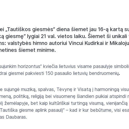
bei „Tautiškos giesmės“ diena šiemet jau 16-ą kartą s
ą giesmę“ lygiai 21 val. vietos laiku. Šiemet ši unikal
: valstybės himno autoriui Vincui Kudirkai ir Mikalojui
metines šiemet minime.
sujunkim horizontus“ kviečia lietuvius visame pasaulyje simboli
.
endrai giesmei pakviesti 150 pasaulio lietuvių bendruomenių
je sujungė muziką, spalvas, Tėvynę ir Visatą į harmoningą visu
meną, politiką, religiją bei visuomenę šiandien puikiai atspindi
lį žemėlapyje, bet kaip kultūriškai turtingą visumą, vienijanči
 „Tautiška giesme aplink pasaulį“ – kad ir kur bebūtume, visi e
das Daubaras.