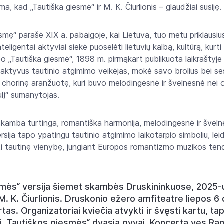
, kad „Tautiška giesmė“ ir M. K. Čiurlionis – glaudžiai susiję.
smę“ parašė XIX a. pabaigoje, kai Lietuva, tuo metu priklausiusi
eligentai aktyviai siekė puoselėti lietuvių kalbą, kultūrą, kurti
po „Tautiška giesmė“, 1898 m. pirmąkart publikuota laikraštyje 
aktyvus tautinio atgimimo veikėjas, mokė savo brolius bei ses
 chorinę aranžuotę, kuri buvo melodingesnė ir švelnesnė nei ori
ulį“ sumanytojas.
 skamba turtinga, romantiška harmonija, melodingesnė ir šveln
ersija tapo ypatingu tautinio atgimimo laikotarpio simboliu, lei
ikti tautinę vienybę, jungiant Europos romantizmo muzikos tend
smės“ versija šiemet skambės Druskininkuose, 2025-ų
 M. K. Čiurlionis. Druskonio ežero amfiteatre liepos 6 
tas. Organizatoriai kviečia atvykti ir švęsti kartu, ta
ti „Tautiškos giesmės“ dvasią gyvai. Koncertą ves Ram