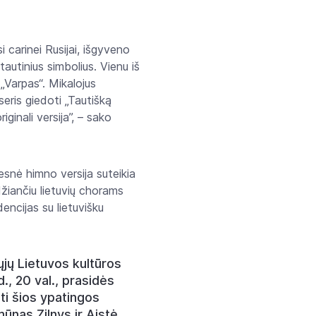
 carinei Rusijai, išgyveno
 tautinius simbolius. Vienu iš
„Varpas“. Mikalojus
eris giedoti „Tautišką
ginali versija”, – sako
esnė himno versija suteikia
džiančiu lietuvių chorams
encijas su lietuvišku
jų Lietuvos kultūros
d., 20 val., prasidės
pti šios ypatingos
ūnas Zilnys ir Aistė