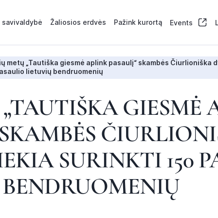
 savivaldybė
Žaliosios erdvės
Pažink kurortą
Events
ių metų „Tautiška giesmė aplink pasaulį“ skambės Čiurlioniška dv
asaulio lietuvių bendruomenių
 „TAUTIŠKA GIESMĖ 
 SKAMBĖS ČIURLION
IEKIA SURINKTI 150 
Ų BENDRUOMENIŲ