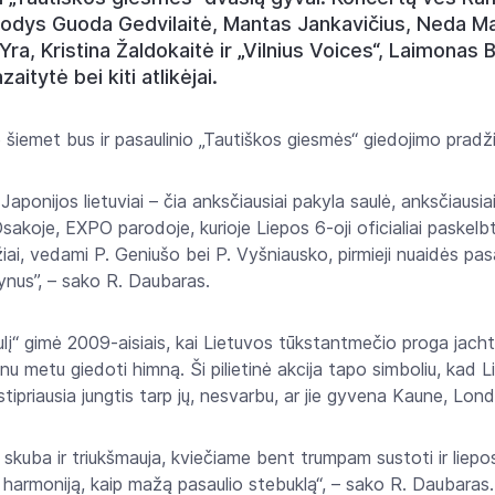
irodys Guoda Gedvilaitė, Mantas Jankavičius, Neda Ma
Yra, Kristina Žaldokaitė ir „Vilnius Voices“, Laimonas
aitytė bei kiti atlikėjai.
ė šiemet bus ir pasaulinio „Tautiškos giesmės“ giedojimo pradži
aponijos lietuviai – čia anksčiausiai pakyla saulė, anksčiausiai 
akoje, EXPO parodoje, kurioje Liepos 6-oji oficialiai paskelb
i, vedami P. Geniušo bei P. Vyšniausko, pirmieji nuaidės pas
ynus”, – sako R. Daubaras.
ulį“ gimė 2009-aisiais, kai Lietuvos tūkstantmečio proga jacht
nu metu giedoti himną. Ši pilietinė akcija tapo simboliu, kad L
ipriausia jungtis tarp jų, nesvarbu, ar jie gyvena Kaune, Lond
t skuba ir triukšmauja, kviečiame bent trumpam sustoti ir liepo
ę harmoniją, kaip mažą pasaulio stebuklą“, – sako R. Daubaras.