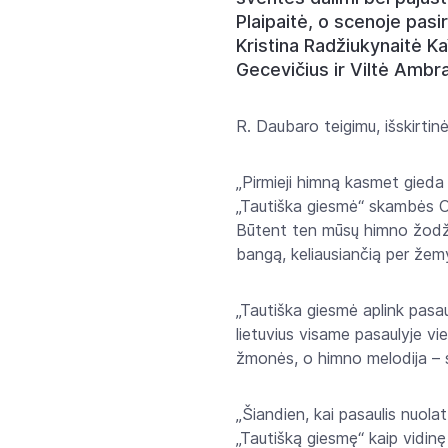
Plaipaitė, o scenoje pas
Kristina Radžiukynaitė Ka
Gecevičius ir Viltė Ambraz
R. Daubaro teigimu, išskirtin
„Pirmieji himną kasmet gieda J
„Tautiška giesmė“ skambės Os
Būtent ten mūsų himno žodžia
bangą, keliausiančią per žem
„Tautiška giesmė aplink pasa
lietuvius visame pasaulyje vie
žmonės, o himno melodija – st
„Šiandien, kai pasaulis nuola
„Tautišką giesmę“ kaip vidin