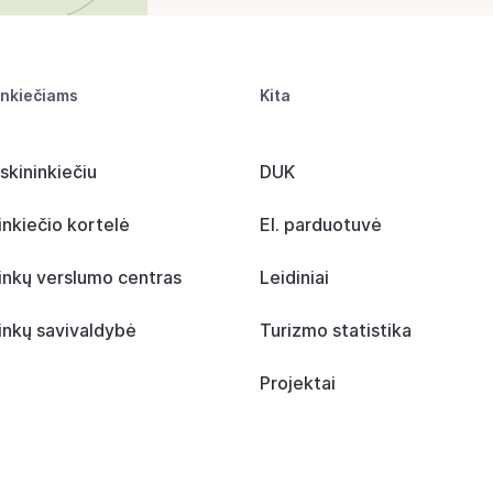
inkiečiams
Kita
skininkiečiu
DUK
inkiečio kortelė
El. parduotuvė
inkų verslumo centras
Leidiniai
inkų savivaldybė
Turizmo statistika
Projektai