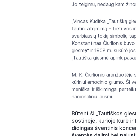
Jo teigimu, nedaug kam žinoma
„Vincas Kudirka „Tautišką gie
tautinį atgimimą – Lietuvos int
svarbiausių tokių simbolių ta
Konstantinas Čiurlionis buvo 
giesmę“ ir 1908 m. sukūrė jos
„Tautiška giesmė aplink pasa
M. K. Čiurlionio aranžuotėje
kūriniui emocinio gilumo. Ši v
meniškai ir iškilmingai perte
nacionaliniu jausmu.
Būtent ši „Tautiškos gie
sostinėje, kurioje kūrė ir
didingas šventinis koncer
šventės dalimi bei pajus