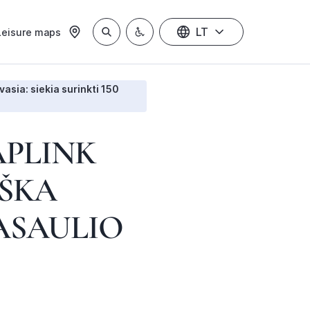
LT
Leisure maps
asia: siekia surinkti 150
APLINK
IŠKA
PASAULIO