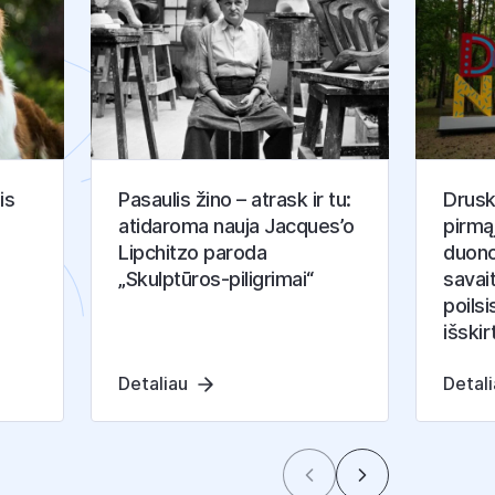
is
Pasaulis žino – atrask ir tu:
Druski
atidaroma nauja Jacques’o
pirmą
Lipchitzo paroda
duono
„Skulptūros-piligrimai“
savai
poilsi
išskir
Detaliau
Detal