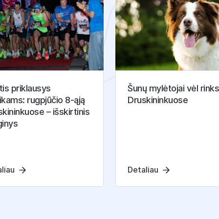
is priklausys
Šunų mylėtojai vėl rinks
ikams: rugpjūčio 8-ąją
Druskininkuose
kininkuose – išskirtinis
ginys
liau
Detaliau