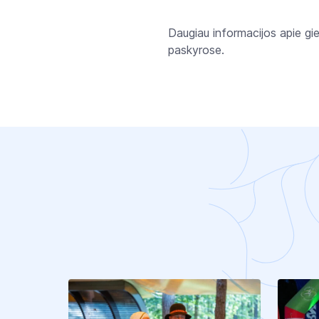
Daugiau informacijos apie giedo
paskyrose.
K
I
T
I
S
T
R
A
I
P
S
N
I