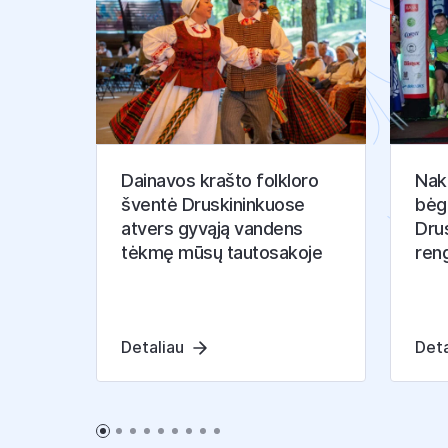
Dainavos krašto folkloro
Nakt
šventė Druskininkuose
bėg
atvers gyvąją vandens
Drus
tėkmę mūsų tautosakoje
ren
Detaliau
Deta