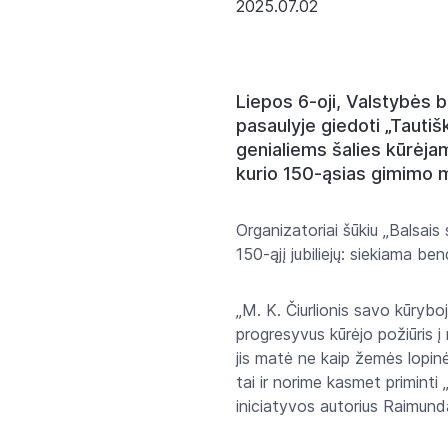
2025.07.02
Liepos 6-oji, Valstybės 
pasaulyje giedoti „Tautišk
genialiems šalies kūrėjams
kurio 150-ąsias gimimo 
Organizatoriai šūkiu „Balsais 
150-ąjį jubiliejų: siekiama b
„M. K. Čiurlionis savo kūrybo
progresyvus kūrėjo požiūris į 
jis matė ne kaip žemės lopinė
tai ir norime kasmet priminti
iniciatyvos autorius Raimun