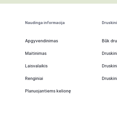
Naudinga informacija
Druskin
Apgyvendinimas
Būk dru
Maitinimas
Druskin
Laisvalaikis
Druskin
Renginiai
Druskin
Planuojantiems kelionę