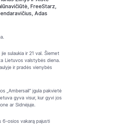
lūnavičiūtė, FreeStarz,
 Bendaravičius, Adas
a.
jie sulaukia ir 21 val. Šiemet
ta Lietuvos valstybės diena.
aulyje ir pradės vienybės
os „Ambersail“ įgula pakvietė
ietuva gyva visur, kur gyvi jos
one ar Sidnėjuje.
s 6-osios vakarą pajusti