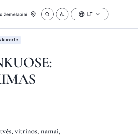
LT
io žemėlapiai
s kurorte
NKUOSE:
KIMAS
vės, vitrinos, namai,