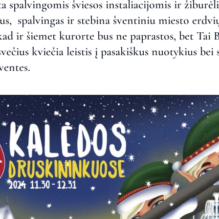
ta spalvingomis šviesos instaliacijomis ir žiburė
škus, spalvingas ir stebina šventiniu miesto erdv
kad ir šiemet kurorte bus ne paprastos, bet Tai B
večius kviečia leistis į pasakiškus nuotykius bei 
ventes.