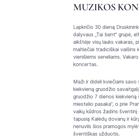
MUZIKOS KON
Lapkričio 30 dieną Druskinin
dalyvaus „Tai bent“ grupė, e
aikštėje visų lauks vakaras, 
maltiečiai tradiciškai vaišin
vienišiems seneliams. Vakaro
koncertas.
Maži ir dideli kviečiami savo
kiekvieną gruodžio savaitgalį
gruodžio 7 dienos kiekvieną š
miestelio pasaka“, o prie Pra
vaikų kūdros žadins šventinį
tapusią Kalėdų dovanų ir kūr
nenuvils šios pramogos mylėto
šventiškas užduotis.