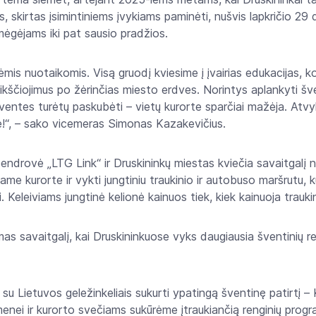
as, skirtas įsimintiniems įvykiams paminėti, nušvis lapkričio 29 
mėgėjams iki pat sausio pradžios.
mis nuotaikomis. Visą gruodį kviesime į įvairias edukacijas, k
kščiojimus po žėrinčias miesto erdves. Norintys aplankyti šve
šventes turėtų paskubėti – vietų kurorte sparčiai mažėja. Atvyki
e!“, – sako vicemeras Simonas Kazakevičius.
endrovė „LTG Link“ ir Druskininkų miestas kviečia savaitgalį n
iame kurorte ir vykti jungtiniu traukinio ir autobuso maršrutu,
i. Keleiviams jungtinė kelionė kainuos tiek, kiek kainuoja traukin
as savaitgalį, kai Druskininkuose vyks daugiausia šventinių re
u Lietuvos geležinkeliais sukurti ypatingą šventinę patirtį – Ka
nei ir kurorto svečiams sukūrėme įtraukiančią renginių prog