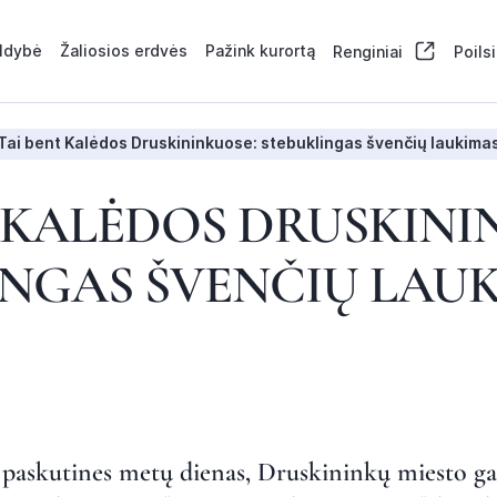
aldybė
Žaliosios erdvės
Pažink kurortą
Renginiai
Poils
Tai bent Kalėdos Druskininkuose: stebuklingas švenčių laukima
 KALĖDOS DRUSKINI
INGAS ŠVENČIŲ LAU
a paskutines metų dienas, Druskininkų miesto gat