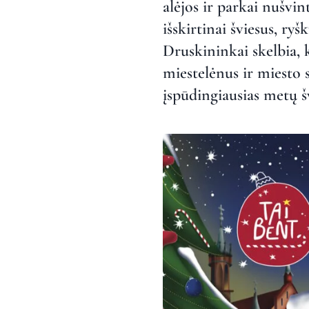
alėjos ir parkai nušvin
išskirtinai šviesus, ry
Druskininkai skelbia, 
miestelėnus ir miesto s
įspūdingiausias metų š