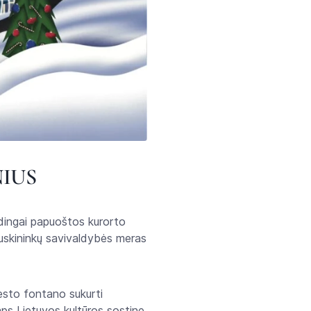
IUS
ūdingai papuoštos kurorto
ruskininkų savivaldybės meras
esto fontano sukurti
ps Lietuvos kultūros sostine,