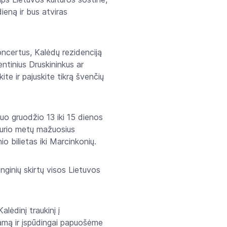
dieną ir bus atviras
oncertus, Kalėdų rezidenciją
ntinius Druskininkus ar
te ir pajuskite tikrą švenčių
uo gruodžio 13 iki 15 dienos
 kurio metų mažuosius
io bilietas iki Marcinkonių.
nginių skirtų visos Lietuvos
lėdinį traukinį į
ramą ir įspūdingai papuošėme