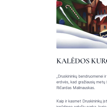
KALĖDOS KUR
„Druskininkų bendruomenei ir
erdvės, kad gražiausių metų 
Ričardas Malinauskas.
Kaip ir kasmet Druskininkų į
įspūdingą eglučių parką, kur