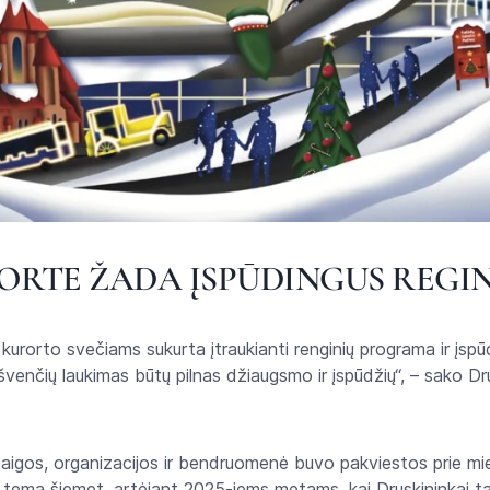
ORTE ŽADA ĮSPŪDINGUS REGIN
 kurorto svečiams sukurta įtraukianti renginių programa ir įsp
švenčių laukimas būtų pilnas džiaugsmo ir įspūdžių“, – sako D
staigos, organizacijos ir bendruomenė buvo pakviestos prie mi
io tema šiemet, artėjant 2025-iems metams, kai Druskininkai ta