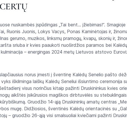
CERTŲ
kuose nuskambės įspūdingas „Tai bent… įžiebimas!“. Smagioje 
lfai, Ruonis Juonis, Lokys Vacys, Ponas Kaminėtojas ir, žinom
pilnas gerumo, muzikos, linksmų pramogų, kvapų, skonių ir, žin
s karšta sriuba ir kvies paaukoti nuoširdžios paramos bei Kalėd
 kulminacija – energingas 2024 metų Lietuvos atstovo Eurovizi
 slapčiausius norus įmesti į šventinę Kalėdų Senelio pašto dė
 vyks iškilminga laiškų Kalėdų Seneliui išsiuntimo ceremonija s
eštadienį visus norinčius kitaip pažinti Druskininkus kvies or
mogų aikštės įsikūrusios magiškos dirbtuvėlės su stebuklingais
 kūrybiškumą. Gruodžio 14-ąją Druskininkų amatų centras „Menų 
ybos mugę. Didžiosios, šventinės Kalėdų orientacinės su „Galv
jų – gruodžio 26-ąją visi smalsuoliai kviečiami pažinti Drusk