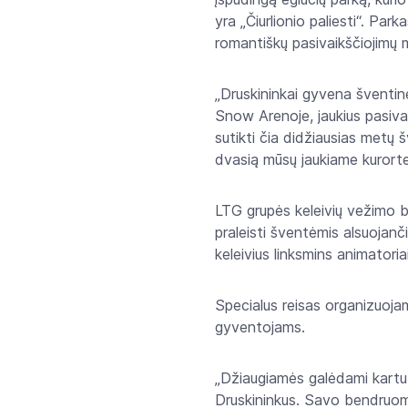
yra „Čiurlionio paliesti“. Park
romantiškų pasivaikščiojimų 
„Druskininkai gyvena šventinė
Snow Arenoje, jaukius pasivai
sutikti čia didžiausias metų 
dvasią mūsų jaukiame kurort
LTG grupės keleivių vežimo b
praleisti šventėmis alsuojanč
keleivius linksmins animatoria
Specialus reisas organizuojam
gyventojams.
„Džiaugiamės galėdami kartu s
Druskininkus. Savo bendruome