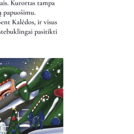
liais. Kurortas tampa
ių papuošimu.
ent Kalėdos, ir visus
stebuklingai pasitikti