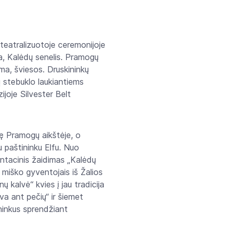
teatralizuotoje ceremonijoje
a, Kalėdų senelis. Pramogų
oma, šviesos. Druskininkų
ų stebuklo laukiantiems
joje Silvester Belt
žę Pramogų aikštėje, o
u paštininku Elfu. Nuo
ientacinis žaidimas „Kalėdų
 miško gyventojais iš Žalios
kalvė“ kvies į jau tradicija
a ant pečių“ ir šiemet
ininkus sprendžiant