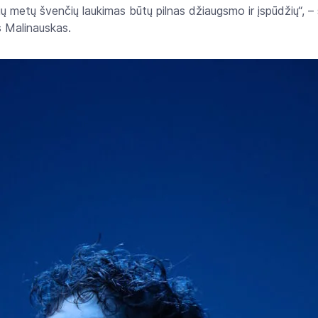
ų metų švenčių laukimas būtų pilnas džiaugsmo ir įspūdžių“, –
 Malinauskas.